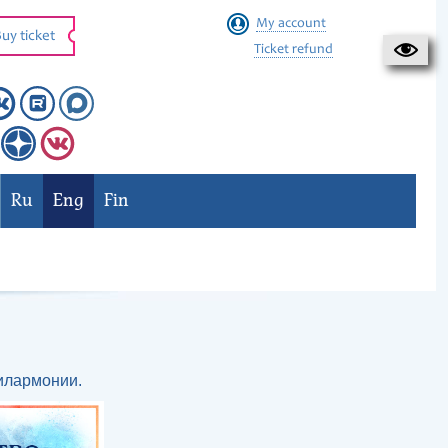
My account
uy ticket
Ticket refund
Ru
Eng
Fin
илармонии.