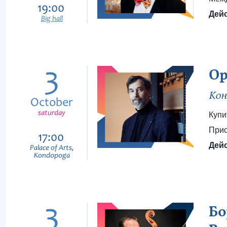
19:00
Дейс
Big hall
3
Ор
Кон
October
saturday
Купи
Прио
17:00
Дейс
Palace of Arts,
Kondopoga
3
Бо