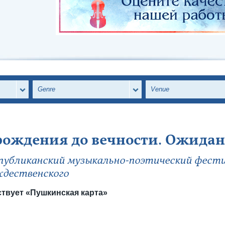
Genre
Venue
рождения до вечности. Ожида
публиканский музыкально-поэтический фест
дественского
твует «Пушкинская карта»