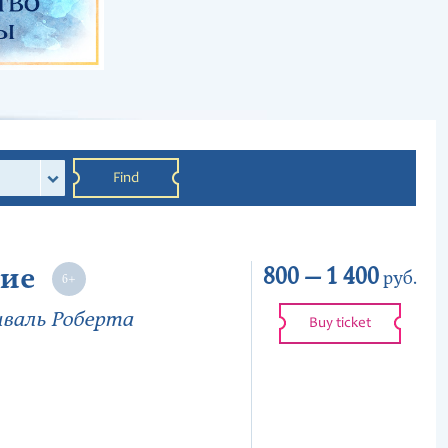
Find
ние
800 —
1 400
руб.
иваль Роберта
Buy ticket