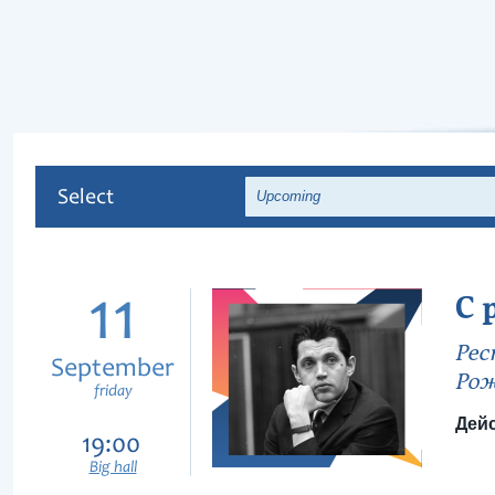
Select
Upcoming
11
С 
Рес
September
Рож
friday
Дейс
19:00
Big hall