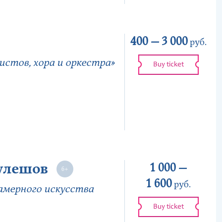
400 —
3 000
руб.
истов, хора и оркестра»
Buy ticket
улешов
1 000 —
1 600
руб.
амерного искусства
Buy ticket