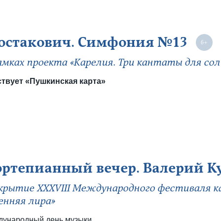
стакович. Симфония №13
амках проекта «Карелия. Три кантаты для сол
твует «Пушкинская карта»
ртепианный вечер. Валерий К
рытие ХХХVIII Международного фестиваля к
енняя лира»
ународный день музыки