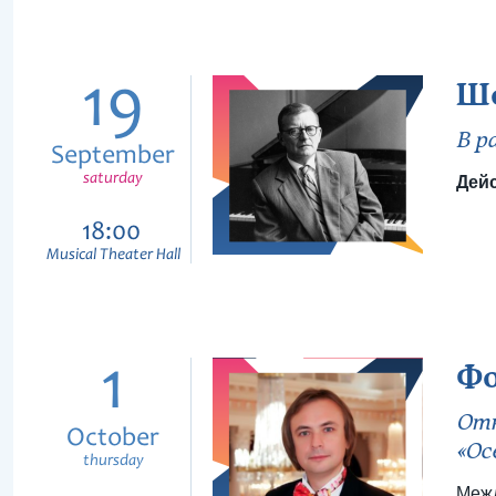
19
Шо
В р
September
saturday
Дейс
18:00
Musical Theater Hall
1
Фо
Отк
October
«Ос
thursday
Межд