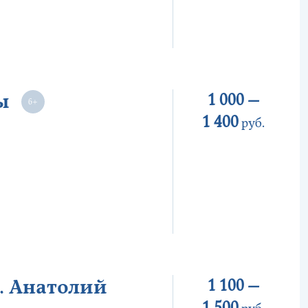
ы
1 000 —
1 400
руб.
. Анатолий
1 100 —
1 500