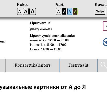
Koko:
Väri:
Kuvat:
A
A
Sulje
A
A
A
A
A
Lipunvaraus
(8142) 76-92-08
Lipunmyyntipisteen aikataulu:
ma—pe:
klo 12:00 — 19:00
рес
la—su:
klo 11:00 — 17:00
lounas:
14:30 — 15:00
Konserttikalenteri
Festivaalit
узыкальные картинки от А до Я