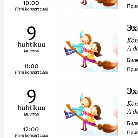
10:00
Прис
Pieni konserttisali
9
Эх
Кон
huhtikuu
А до
lauantai
Биле
11:00
Прис
Pieni konserttisali
9
Эх
Кон
huhtikuu
А до
lauantai
Биле
12:00
Прис
Pieni konserttisali