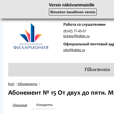
Versio näkövammaisille
Sivuston tavallinen versio
Работа со слушателями
(8142) 77-45-57
tickets@kgfptz.ru
Официальный почтовый ад
info@kgfptz.ru
Filharmonia
Koti
Абонементы
Абонемент № 15 От двух до пяти. М
Концерты
Описание