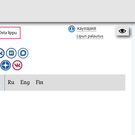
Käyttäjätili
Osta lippu
Lipun palautus
Ru
Eng
Fin