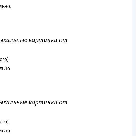
льно.
зыкальные картинки от
ого).
льно.
зыкальные картинки от
ого).
ельно