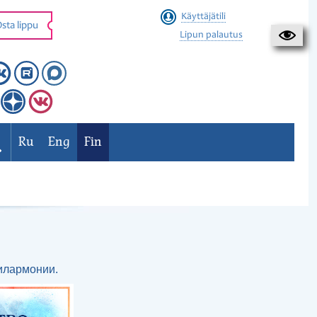
Käyttäjätili
sta lippu
Lipun palautus
Ru
Eng
Fin
илармонии.