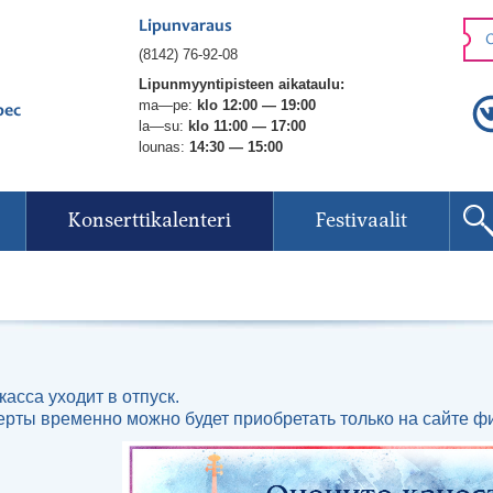
Lipunvaraus
O
(8142) 76-92-08
Lipunmyyntipisteen aikataulu:
ma—pe:
klo 12:00 — 19:00
рес
la—su:
klo 11:00 — 17:00
lounas:
14:30 — 15:00
Konserttikalenteri
Festivaalit
касса уходит в отпуск.
ерты временно можно будет приобретать только на сайте ф