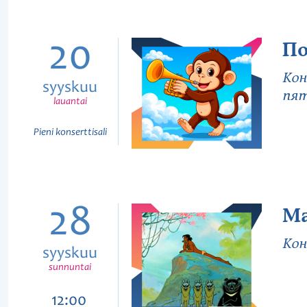
20
По
Кон
syyskuu
пят
lauantai
Pieni konserttisali
28
М
Кон
syyskuu
sunnuntai
12:00