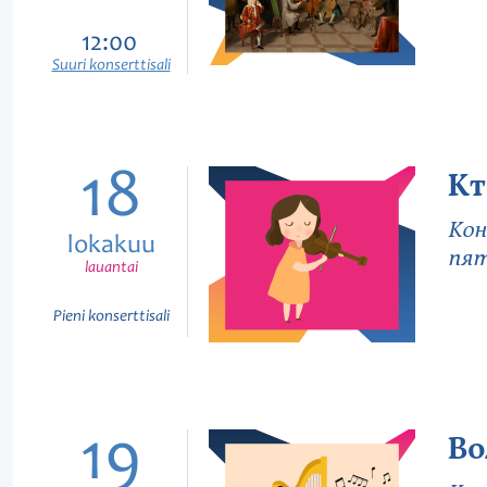
12:00
Suuri konserttisali
18
Кт
Кон
lokakuu
пят
lauantai
Pieni konserttisali
19
Во