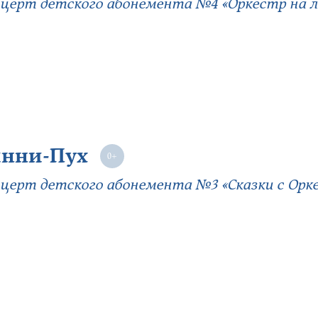
церт детского абонемента №4 «Оркестр на л
нни-Пух
церт детского абонемента №3 «Сказки с Оркес