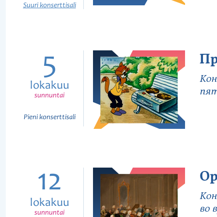
Suuri konserttisali
5
Пр
Кон
lokakuu
пят
sunnuntai
Pieni konserttisali
12
Ор
Кон
lokakuu
во 
sunnuntai