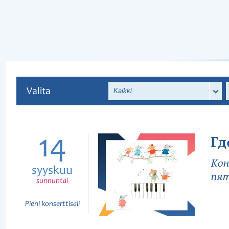
Valita
Kaikki
14
Гд
Кон
syyskuu
пят
sunnuntai
Pieni konserttisali