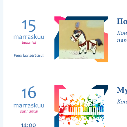
15
По
Кон
marraskuu
пят
lauantai
Pieni konserttisali
16
Му
Кон
marraskuu
sunnuntai
14:00