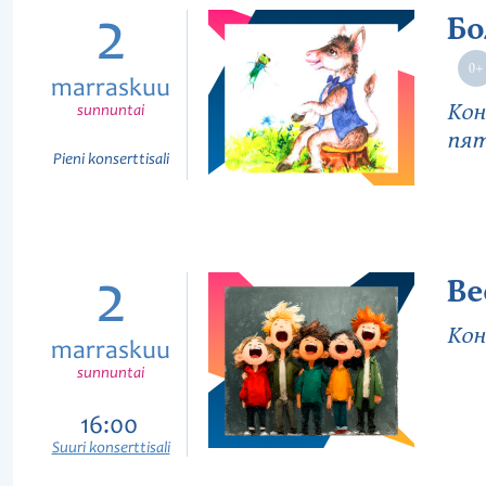
2
Бо
marraskuu
Кон
sunnuntai
пят
Pieni konserttisali
2
Ве
Кон
marraskuu
sunnuntai
16:00
Suuri konserttisali