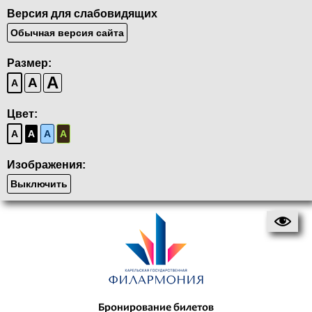
Версия для слабовидящих
Обычная версия сайта
Размер:
A
A
A
Цвет:
A
A
A
A
Изображения:
Выключить
Бронирование билетов