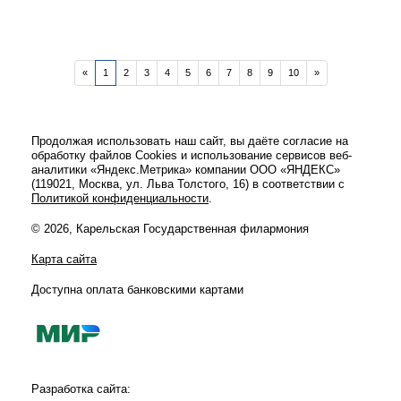
«
1
2
3
4
5
6
7
8
9
10
»
Продолжая использовать наш сайт, вы даёте согласие на
обработку файлов Cookies и использование сервисов веб-
аналитики «Яндекс.Метрика» компании ООО «ЯНДЕКС»
(119021, Москва, ул. Льва Толстого, 16) в соответствии с
Политикой конфиденциальности
.
КОНЦЕРТ «УНОСИ МОЁ СЕРДЦЕ»
(27. 02. 2026)
© 2026, Карельская Государственная филармония
Карта сайта
Доступна оплата банковскими картами
Разработка сайта: