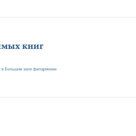
имых книг
м в Большом зале филармонии