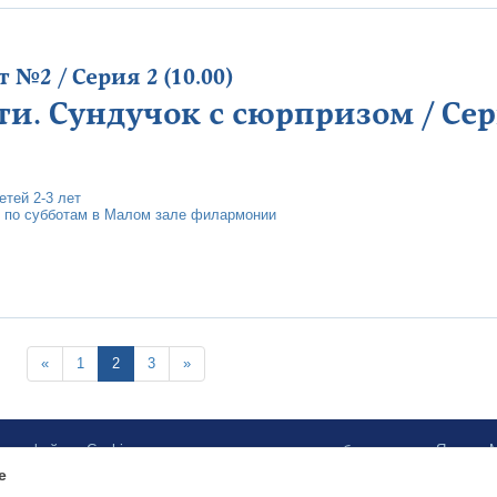
№2 / Серия 2 (10.00)
ти. Сундучок с сюрпризом / Сери
тей 2-3 лет
 по субботам в Малом зале филармонии
«
1
2
3
»
ботку файлов Cookies и использование сервисов веб-аналитики «Яндекс
e