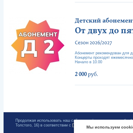
Детский абонемент 
От двух до пя
Сезон 2026/2027
Абонемент рекомендован для де
Концерты проходят ежемесячно
Начало в 10.00
2 000
руб.
Продолжая использовать наш сайт, вы даёте согласие на обра
Толстого, 16) в соответствии с
Политикой конфиденциальности
.
Мы используем cooki