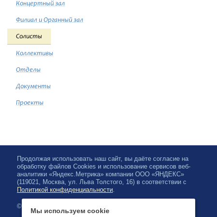
Концертный зал
Филиал и Органный зал
Солисты
Коллективы
Отделы
Документы
Проекты
Продолжая использовать наш сайт, вы даёте согласие на
обработку файлов Cookies и использование сервисов веб-
аналитики «Яндекс.Метрика» компании ООО «ЯНДЕКС»
(119021, Москва, ул. Льва Толстого, 16) в соответствии с
Политикой конфиденциальности
.
© 2026, Карельская Государственная филармония
Мы используем cookie