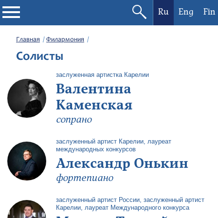
Ru
Eng
Fin
Филармония
Главная
Филармония
Солисты
Афиша
заслуженная артистка Карелии
Валентина
Фестивали
Каменская
Абонементы
сопрано
заслуженный артист Карелии, лауреат
Новости
международных конкурсов
Александр Онькин
Контакты
фортепиано
заслуженный артист России, заслуженный артист
Карелии, лауреат Международного конкурса