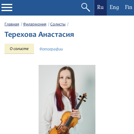
Ru
Eng
Fin
Филармония
Главная
Филармония
Солисты
Терехова Анастасия
Афиша
О солисте
Фотографии
Фестивали
Абонементы
Новости
Контакты