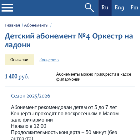
Ru
Eng
Fin
Филармония
Главная
Абонементы
Детский абонемент №4 Оркестр на
Афиша
ладони
Фестивали
Описание
Концерты
Абонементы
Абонементы можно приобрести в кассе
1 400
руб.
филармонии
Новости
Сезон 2025/2026
Абонемент рекомендован детям от 5 до 7 лет
Контакты
Концерты проходят по воскресеньям в Малом
зале филармонии
Начало в 12.00
Продолжительность концерта – 50 минут (без
антракта)