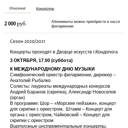
Фестивали
Описание
Концерты
Абонементы
Абонементы можно приобрести в кассе
2 000
руб.
филармонии
Новости
Сезон 2020/2021
Концерты проходят в Дворце искусств г.Кондопога
Контакты
3 ОКТЯБРЯ, 17.00 (суббота)
К МЕЖДУНАРОДНОМУ ДНЮ МУЗЫКИ
Симфонический оркестр филармонии, дирижер –
Анатолий Рыбалко
Солисты: лауреаты международных конкурсов
Андрей Баранов (скрипка), Александр Новоселов
(орган)
В программе: Шор – «Морские пейзажи», концерт
для скрипки с оркестром, Штамм – Концерт для
органа с оркестром, Чайковский – Концерт для
скрипки с оркестром
Виртуозные инструментальные концерты,