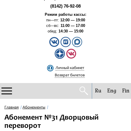
(8142) 76-92-08
Режим работы кассы:
пн—пт:
12:00 — 19:00
сб—вс:
11:00 — 17:00
обед:
14:30 — 15:00
Личный кабинет
Возврат билетов
Ru
Eng
Fin
Филармония
Главная
Абонементы
Абонемент №31 Дворцовый
Афиша
переворот