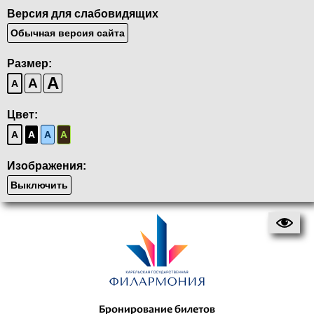
Версия для слабовидящих
Обычная версия сайта
Размер:
A
A
A
Цвет:
A
A
A
A
Изображения:
Выключить
Бронирование билетов