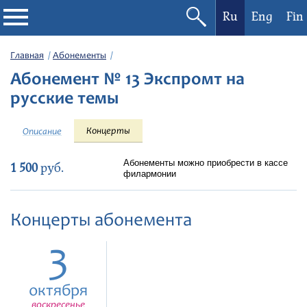
Ru
Eng
Fin
Филармония
Главная
Абонементы
Абонемент № 13 Экспромт на
Афиша
русские темы
Фестивали
Концерты
Описание
Абонементы
Абонементы можно приобрести в кассе
1 500
руб.
филармонии
Новости
Концерты абонемента
Контакты
3
октября
воскресенье