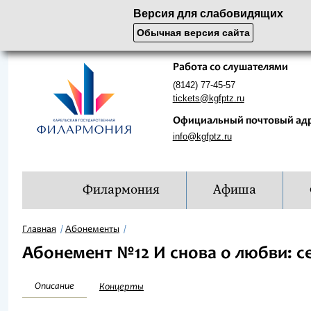
Версия для слабовидящих
Обычная версия сайта
Работа со слушателями
(8142) 77-45-57
tickets@kgfptz.ru
Официальный почтовый ад
info@kgfptz.ru
Филармония
Афиша
Главная
Абонементы
Абонемент №12 И снова о любви: се
Описание
Концерты