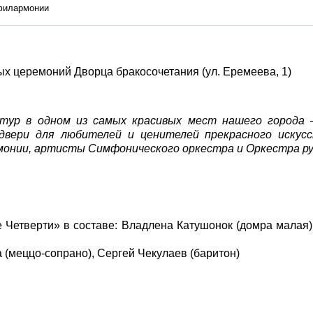
 филармонии
х церемоний Дворца бракосочетания (ул. Еремеева, 1)
р в одном из самых красивых мест нашего города –
вери для любителей и ценителей прекрасного искус
онии, артисты Симфонического оркестра и Оркестра ру
 Четверти» в составе: Владлена Катушонок (домра малая
 (меццо-сопрано), Сергей Чекулаев (баритон)