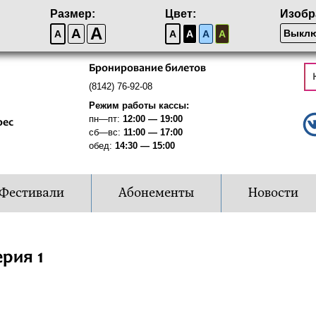
Размер:
Цвет:
Изобр
A
A
Выклю
A
A
A
A
A
Бронирование билетов
(8142) 76-92-08
Режим работы кассы:
пн—пт:
12:00 — 19:00
рес
сб—вс:
11:00 — 17:00
обед:
14:30 — 15:00
Фестивали
Абонементы
Новости
рия 1