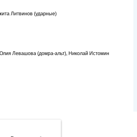
икита Литвинов (ударные)
 Юлия Левашова (домра-альт), Николай Истомин
.Метрика» компании ООО «ЯНДЕКС» (119021, Москва, ул. Льва
Разработка сайта: