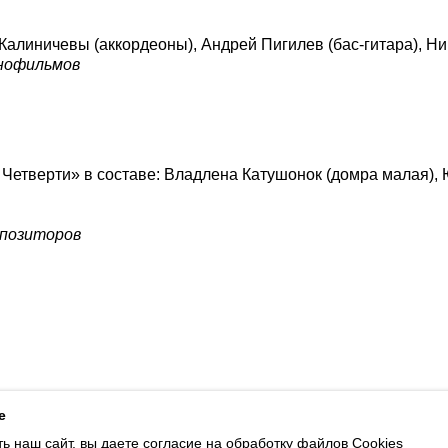
 Калиничевы (аккордеоны), Андрей Пигилев (бас-гитара), Н
инофильмов
 Четверти» в составе: Владлена Катушонок (домра малая),
мпозиторов
ботку файлов Cookies и использование сервисов веб-аналитики «Яндекс
e
ь наш сайт, вы даете согласие на обработку файлов Cookies
Доступна оплата банковскими картами