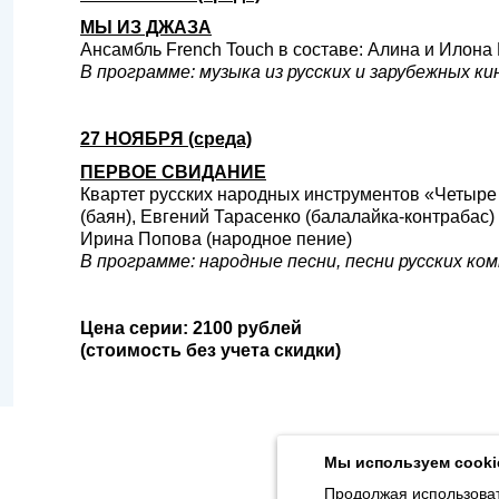
МЫ ИЗ ДЖАЗА
Ансамбль French Touch в составе: Алина и Илона
В программе: музыка из русских и зарубежных к
27 НОЯБРЯ (среда)
ПЕРВОЕ СВИДАНИЕ
Квартет русских народных инструментов «Четыре
(баян), Евгений Тарасенко (балалайка-контрабас)
Ирина Попова (народное пение)
В программе: народные песни, песни русских ко
Цена серии: 2100 рублей
(стоимость без учета скидки)
Продолжая использовать наш сайт, вы даёте согласие на обра
Толстого, 16) в соответствии с
Политикой конфиденциальности
.
Мы используем cooki
© 2026, Карельская Государственная филармония
Продолжая использоват