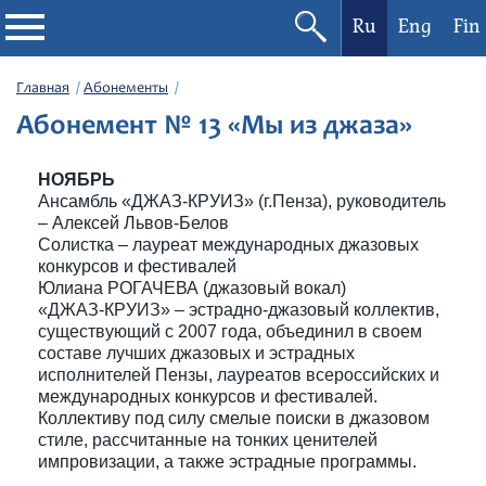
Ru
Eng
Fin
Филармония
Главная
Абонементы
Абонемент № 13 «Мы из джаза»
Афиша
НОЯБРЬ
Фестивали
Ансамбль «ДЖАЗ-КРУИЗ» (г.Пенза), руководитель
– Алексей Львов-Белов
Солистка – лауреат международных джазовых
Абонементы
конкурсов и фестивалей
Юлиана РОГАЧЕВА (джазовый вокал)
«ДЖАЗ-КРУИЗ» – эстрадно-джазовый коллектив,
Новости
существующий с 2007 года, объединил в своем
составе лучших джазовых и эстрадных
исполнителей Пензы, лауреатов всероссийских и
Контакты
международных конкурсов и фестивалей.
Коллективу под силу смелые поиски в джазовом
стиле, рассчитанные на тонких ценителей
импровизации, а также эстрадные программы.