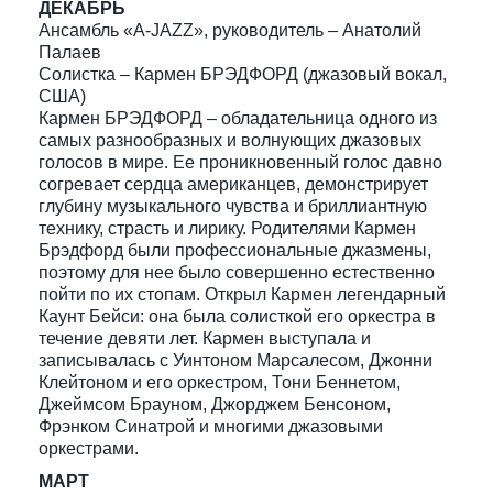
ДЕКАБРЬ
Ансамбль «A-JAZZ», руководитель – Анатолий
Палаев
Солистка – Кармен БРЭДФОРД (джазовый вокал,
США)
Кармен БРЭДФОРД – обладательница одного из
самых разнообразных и волнующих джазовых
голосов в мире. Ее проникновенный голос давно
согревает сердца американцев, демонстрирует
глубину музыкального чувства и бриллиантную
технику, страсть и лирику. Родителями Кармен
Брэдфорд были профессиональные джазмены,
поэтому для нее было совершенно естественно
пойти по их стопам. Открыл Кармен легендарный
Каунт Бейси: она была солисткой его оркестра в
течение девяти лет. Кармен выступала и
записывалась с Уинтоном Марсалесом, Джонни
Клейтоном и его оркестром, Тони Беннетом,
Джеймсом Брауном, Джорджем Бенсоном,
Фрэнком Синатрой и многими джазовыми
оркестрами.
МАРТ