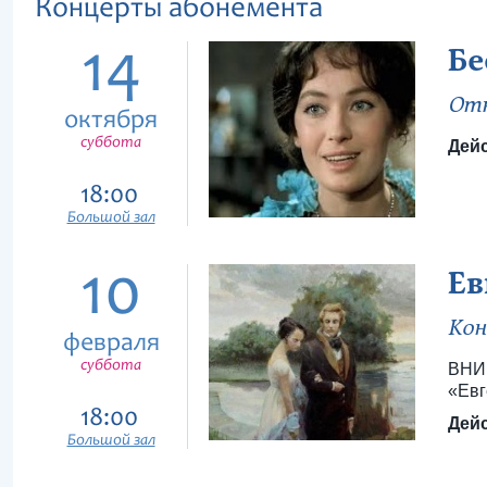
Концерты абонемента
14
Бе
Отк
октября
суббота
Дейс
18:00
Большой зал
10
Ев
Кон
февраля
суббота
ВНИМ
«Евг
18:00
Дейс
Большой зал