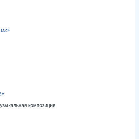
иг»
г»
узыкальная композиция