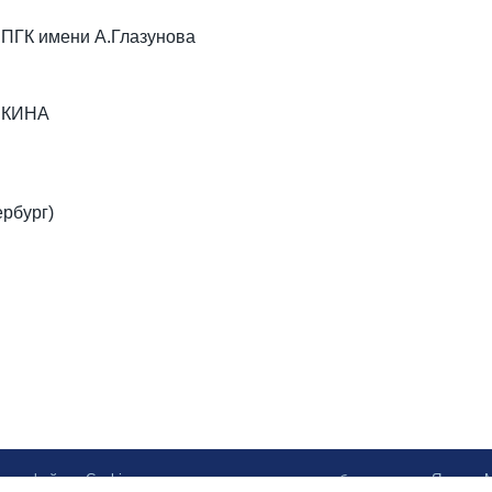
 ПГК имени А.Глазунова
ИРКИНА
рбург)
ботку файлов Cookies и использование сервисов веб-аналитики «Яндекс