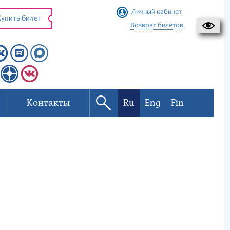
Личный кабинет
упить билет
Возврат билетов
Контакты
Ru
Eng
Fin