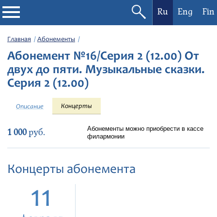
Ru
Eng
Fin
Филармония
Главная
Абонементы
Абонемент №16/Серия 2 (12.00) От
Афиша
двух до пяти. Музыкальные сказки.
Серия 2 (12.00)
Фестивали
Концерты
Описание
Абонементы
Абонементы можно приобрести в кассе
1 000
руб.
филармонии
Новости
Концерты абонемента
Контакты
11