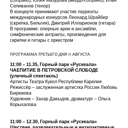
(сопрано), Юлия Мазурова (меццо-сопрано), Илья
Селиванов (тенор)
В концерте принимают участие лауреаты
международных конкурсов Леонард Шрайбер
(скрипка, Бельгия), Дмитрий Илларионов (гитара)
В программе: оперные арии и ансамбли,
симфонические антракты, произведения для
скрипки и гитары с оркестром
ПРОГРАММА ТРЕТЬЕГО ДНЯ 11 АВГУСТА
11:00 – 11.35, Горный парк «Рускеала»
ЧАЕПИТИЕ В ПЕТРОВСКОЙ СЛОБОДЕ
(уличный спектакль)
Артисты Театра Кукол Республики Карелия
Режиссёр – заслуженная артистка России Любовь
Бирюкова
Художник – Захар Давыдов, драматург – Ольга
Корыхалова
11:00 – 12.30, Горный парк «Рускеала»
Шествие, развлекательные и интерактивные