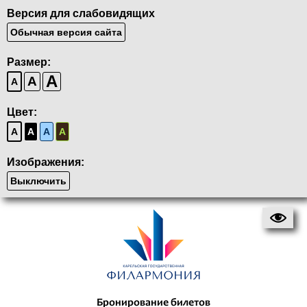
Версия для слабовидящих
Обычная версия сайта
Размер:
A
A
A
Цвет:
A
A
A
A
Изображения:
Выключить
Бронирование билетов