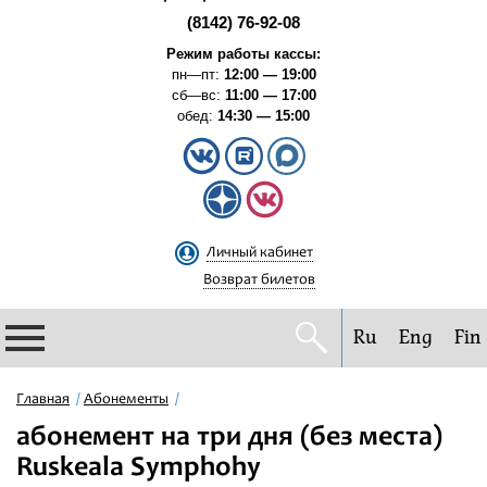
(8142) 76-92-08
Режим работы кассы:
пн—пт:
12:00 — 19:00
сб—вс:
11:00 — 17:00
обед:
14:30 — 15:00
Личный кабинет
Возврат билетов
Ru
Eng
Fin
Филармония
Главная
Абонементы
абонемент на три дня (без места)
Афиша
Ruskeala Symphohy