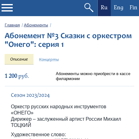
Ru
Eng
Fin
Филармония
Главная
Абонементы
Абонемент №3 Сказки с оркестром
Афиша
"Онего": серия 1
Фестивали
Описание
Концерты
Абонементы
Абонементы можно приобрести в кассе
1 200
руб.
филармонии
Новости
Сезон 2023/2024
Оркестр русских народных инструментов
Контакты
«ОНЕГО»
Дирижер – заслуженный артист России Михаил
ТОЦКИЙ
Художественное слово: