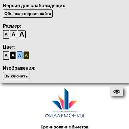
Версия для слабовидящих
Обычная версия сайта
Размер:
A
A
A
Цвет:
A
A
A
A
Изображения:
Выключить
Бронирование билетов