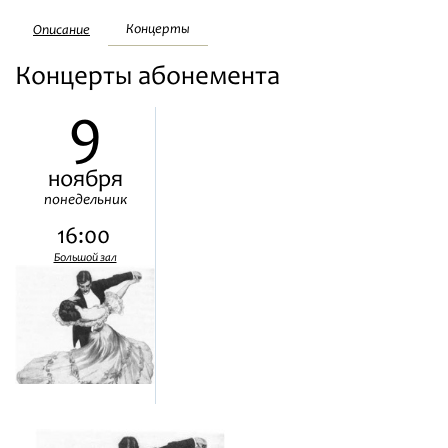
Фестивали
Концерты
Описание
Концерты абонемента
Абонементы
9
Новости
ноября
Контакты
понедельник
16:00
Большой зал