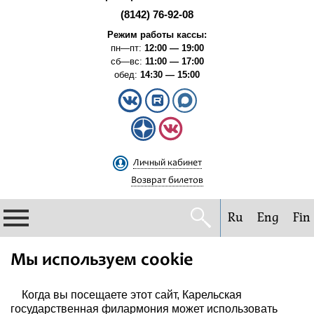
(8142) 76-92-08
Режим работы кассы:
пн—пт:
12:00 — 19:00
сб—вс:
11:00 — 17:00
обед:
14:30 — 15:00
Личный кабинет
Возврат билетов
Ru
Eng
Fin
Филармония
Мы используем cookie
Афиша
Когда вы посещаете этот сайт, Карельская
государственная филармония может использовать