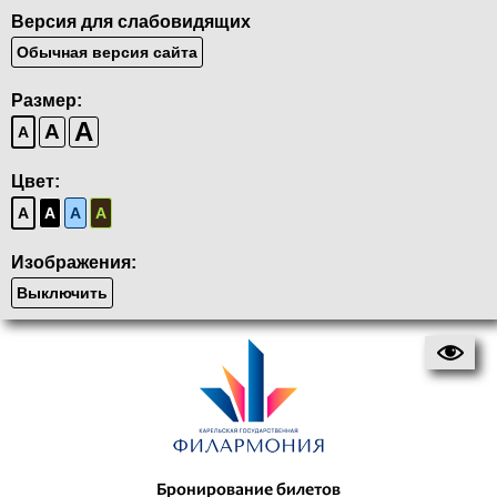
Версия для слабовидящих
Обычная версия сайта
Размер:
A
A
A
Цвет:
A
A
A
A
Изображения:
Выключить
Бронирование билетов