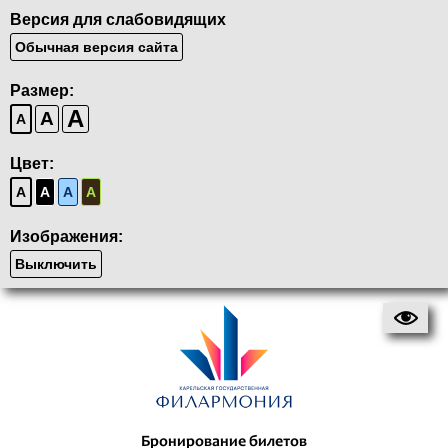
Версия для слабовидящих
Обычная версия сайта
Размер:
A
A
A
Цвет:
A
A
A
A
Изображения:
Выключить
Бронирование билетов