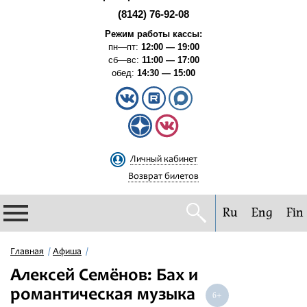
(8142) 76-92-08
Режим работы кассы:
пн—пт:
12:00 — 19:00
сб—вс:
11:00 — 17:00
обед:
14:30 — 15:00
Личный кабинет
Возврат билетов
Ru
Eng
Fin
Филармония
Главная
Афиша
Алексей Семёнов: Бах и
Афиша
романтическая музыка