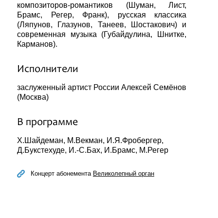
композиторов-романтиков (Шуман, Лист,
Брамс, Регер, Франк), русская классика
(Ляпунов, Глазунов, Танеев, Шостакович) и
современная музыка (Губайдулина, Шнитке,
Карманов).
Исполнители
заслуженный артист России Алексей Семёнов
(Москва)
В программе
Х.Шайдеман, М.Векман, И.Я.Фробергер,
Д.Букстехуде, И.-С.Бах, И.Брамс, М.Регер
Концерт абонемента
Великолепный орган