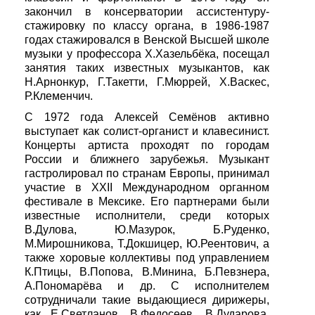
закончил в консерватории ассистентуру-
стажировку по классу органа, в 1986-1987
годах стажировался в Венской Высшей школе
музыки у профессора Х.Хазельбёка, посещал
занятия таких известных музыкантов, как
Н.Арнонкур, Г.Такетти, Г.Мюррей, Х.Васкес,
Р.Клеменчич.
С 1972 года Алексей Семёнов активно
выступает как солист-органист и клавесинист.
Концерты артиста проходят по городам
России и ближнего зарубежья. Музыкант
гастролировал по странам Европы, принимал
участие в XXII Международном органном
фестивале в Мексике. Его партнерами были
известные исполнители, среди которых
В.Дулова, Ю.Мазурок, Б.Руденко,
М.Мирошникова, Т.Докшицер, Ю.Реентович, а
также хоровые коллективы под управлением
К.Птицы, В.Попова, В.Минина, Б.Певзнера,
А.Пономарёва и др. С исполнителем
сотрудничали такие выдающиеся дирижеры,
как Е.Светланов, В.Федосеев, В.Дударова,