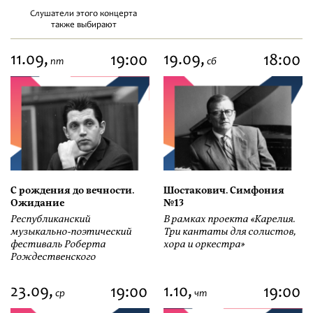
Слушатели этого концерта
также выбирают
11.09,
19.09,
19:00
18:00
пт
сб
С рождения до вечности.
Шостакович. Симфония
Ожидание
№13
Республиканский
В рамках проекта «Карелия.
музыкально-поэтический
Три кантаты для солистов,
фестиваль Роберта
хора и оркестра»
Рождественского
23.09,
1.10,
19:00
19:00
ср
чт