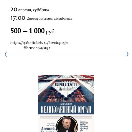
Фестивали
20
суббота
апреля,
17:00
Дворец искусств, г.Кондопога
Абонементы
500 — 1 000
руб.
Новости
https://quicktickets.ru/kondopoga-
filarmoniya/s192
Контакты