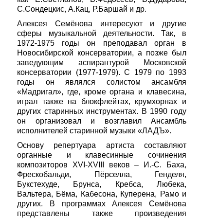
С.Сондецкис, А.Кац, Р.Баршай и др.
Алексея Семёнова интересуют и другие
сферы музыкальной деятельности. Так, в
1972-1975 годы он преподавал орган в
Новосибирской консерватории, а позже был
заведующим аспирантурой Московской
консерватории (1977-1979). С 1979 по 1993
годы он являлся солистом ансамбля
«Мадригал», где, кроме органа и клавесина,
играл также на блокфлейтах, крумхорнах и
других старинных инструментах. В 1990 году
он организовал и возглавил Ансамбль
исполнителей старинной музыки «ЛАДЪ».
Основу репертуара артиста составляют
органные и клавесинные сочинения
композиторов XVI-XVIII веков – И.-С. Баха,
Фрескобальди, Пёрселла, Генделя,
Букстехуде, Брунса, Кребса, Любека,
Вальтера, Бёма, Кабесона, Куперена, Рамо и
других. В программах Алексея Семёнова
представлены также произведения