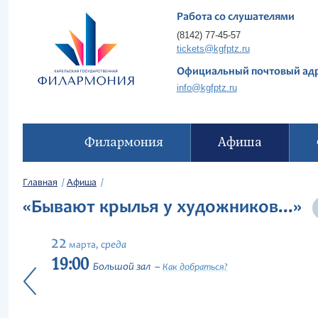
Работа со слушателями
(8142) 77-45-57
tickets@kgfptz.ru
Официальный почтовый ад
info@kgfptz.ru
Филармония
Афиша
Главная
Афиша
«Бывают крылья у художников...»
22
среда
марта,
19:00
Большой зал
Как добраться?