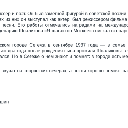
сер и поэт. Он был заметной фигурой в советской поэзии 
рех из них он выступал как актер, был режиссером фильм
и песни. Его работы отмечались наградами на междунар
сценарию Шпаликова «Я шагаю по Москве» снискал всенар
ском городе Сегежа в сентябре 1937 года — в семье 
лько два года после рождения сына прожили Шпаликовы в
лся. Но в Сегеже о нем знают и помнят: в городе есть м
звучат на творческих вечерах, а песни хорошо помнят на
ушин