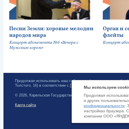
Песни Земли: хоровые мелодии
Орган и 
народов мира
флейты
Концерт абонемента №6 «Вечера с
Концерт або
Мужским хором»
Продолжая использовать наш сайт, вы даёте согласие на обра
Толстого, 16) в соответствии с
Политикой конфиденциальности
.
Мы используем cooki
© 2026, Карельская Государственная филармония
Продолжая использоват
и других пользовательс
Карта сайта
конфиденциальности
. 
настройках браузера. 
компании ООО «ЯНДЕКС»