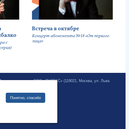
а
Встреча в октябре
ыбалко
Концерт абонемента №18 «От первого
лица»
ра с
серия)
.Метрика» компании ООО «ЯНДЕКС» (119021, Москва, ул. Льва
Разработка сайта:
Понятно, спасибо
Интернет-бизнес-системы