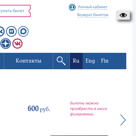
Личный кабинет
упить билет
Возврат билетов
Контакты
Ru
Eng
Fin
Билеты можно
600
руб.
приобрести в кассе
филармонии