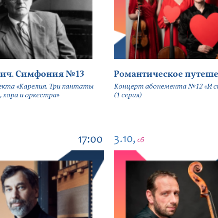
ич. Симфония №13
Романтическое путеше
екта «Карелия. Три кантаты
Концерт абонемента №12 «И сн
, хора и оркестра»
(1 серия)
3.10,
17:00
сб