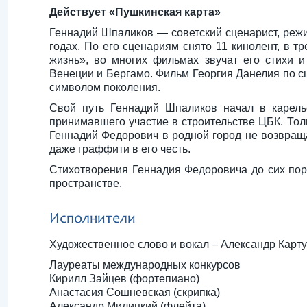
Действует «Пушкинская карта»
Геннадий Шпаликов — советский сценарист, режис
годах. По его сценариям снято 11 кинолент, в т
жизнь», во многих фильмах звучат его стихи 
Венеции и Бергамо. Фильм Георгия Данелия по 
символом поколения.
Свой путь Геннадий Шпаликов начал в карель
принимавшего участие в строительстве ЦБК. То
Геннадий Федорович в родной город не возвраща
даже граффити в его честь.
Стихотворения Геннадия Федоровича до сих пор 
пространстве.
Исполнители
Художественное слово и вокал – Александр Карт
Лауреаты международных конкурсов
Кирилл Зайцев (фортепиано)
Анастасия Сошневская (скрипка)
Александр Милицкий (флейта)