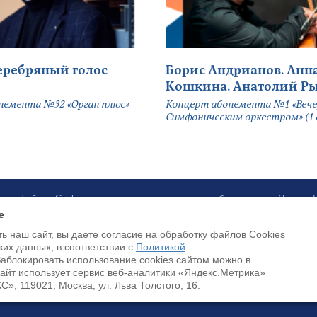
серебряный голос
Борис Андрианов. Анн
Кошкина. Анатолий Р
немента №32 «Орган плюс»
Концерт абонемента №1 «Вече
Симфоническим оркестром» (1 
ботку файлов Cookies и использование сервисов веб-аналитики «Яндекс
e
ь наш сайт, вы даете согласие на обработку файлов Cookies
Доступна оплата банковскими картами
ких данных, в соответствии с
Политикой
Заблокировать использование cookies сайтом можно в
Cайт использует сервис веб-аналитики «Яндекс.Метрика»
, 119021, Москва, ул. Льва Толстого, 16.