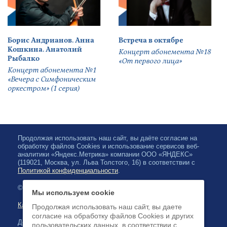
Борис Андрианов. Анна
Встреча в октябре
Кошкина. Анатолий
Концерт абонемента №18
Рыбалко
«От первого лица»
Концерт абонемента №1
«Вечера с Симфоническим
оркестром» (1 серия)
Продолжая использовать наш сайт, вы даёте согласие на
обработку файлов Cookies и использование сервисов веб-
аналитики «Яндекс.Метрика» компании ООО «ЯНДЕКС»
(119021, Москва, ул. Льва Толстого, 16) в соответствии с
Политикой конфиденциальности
.
© 2026, Карельская Государственная филармония
Мы используем cookie
Карта сайта
Продолжая использовать наш сайт, вы даете
согласие на обработку файлов Cookies и других
Доступна оплата банковскими картами
пользовательских данных, в соответствии с