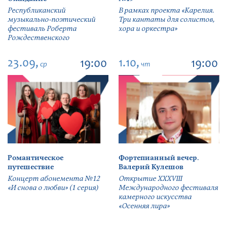
Республиканский
В рамках проекта «Карелия.
музыкально-поэтический
Три кантаты для солистов,
фестиваль Роберта
хора и оркестра»
Рождественского
23.09,
1.10,
19:00
19:00
ср
чт
Романтическое
Фортепианный вечер.
путешествие
Валерий Кулешов
Концерт абонемента №12
Открытие ХХХVIII
«И снова о любви» (1 серия)
Международного фестиваля
камерного искусства
«Осенняя лира»