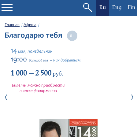
Ru
Eng
Fin
Филармония
Главная
Афиша
Благодарю тебя
Афиша
14
понедельник
мая,
Фестивали
19:00
Как добраться?
Большой зал
1 000 — 2 500
Абонементы
руб.
Билеты можно приобрести
Новости
в кассе филармонии
Контакты