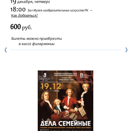
19
четверг
декабря,
Фестивали
18:00
Зал Музея изобразительных искусств РК
Как добраться?
Абонементы
600
руб.
Новости
Билеты можно приобрести
в кассе филармонии
Контакты