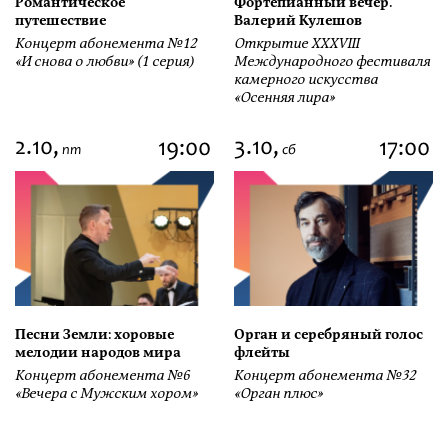
Романтическое
Фортепианный вечер.
путешествие
Валерий Кулешов
Концерт абонемента №12
Открытие ХХХVIII
«И снова о любви» (1 серия)
Международного фестиваля
камерного искусства
«Осенняя лира»
2.10,
3.10,
19:00
17:00
пт
сб
Песни Земли: хоровые
Орган и серебряный голос
мелодии народов мира
флейты
Концерт абонемента №6
Концерт абонемента №32
«Вечера с Мужским хором»
«Орган плюс»