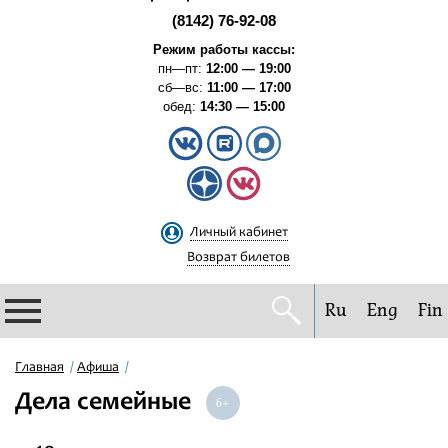
(8142) 76-92-08
Режим работы кассы:
пн—пт:
12:00 — 19:00
сб—вс:
11:00 — 17:00
обед:
14:30 — 15:00
Личный кабинет
Возврат билетов
Ru
Eng
Fin
Филармония
Главная
Афиша
Дела семейные
Афиша