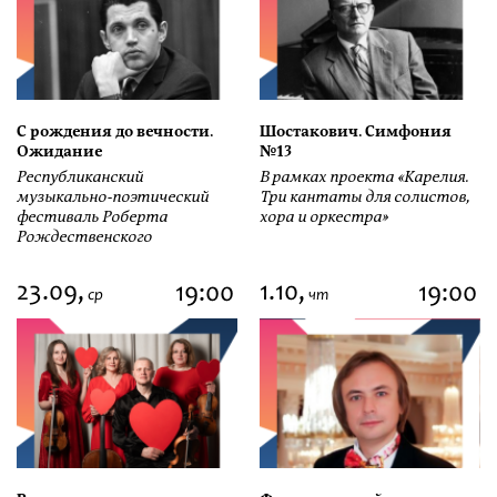
С рождения до вечности.
Шостакович. Симфония
Ожидание
№13
Республиканский
В рамках проекта «Карелия.
музыкально-поэтический
Три кантаты для солистов,
фестиваль Роберта
хора и оркестра»
Рождественского
23.09,
1.10,
19:00
19:00
ср
чт