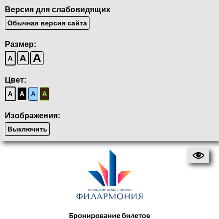
Версия для слабовидящих
Обычная версия сайта
Размер:
A
A
A
Цвет:
A
A
A
A
Изображения:
Выключить
Бронирование билетов