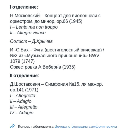
I отделение:
Н.Мясковский – Концерт для виолончели с
оркестром, до минор, ор.66 (1945)
I – Lento ma non troppo
II – Allegro vivace
Солист – Д.Хрычев
И.-С.Бах – Фуга (шестиголосный ричеркар) /
№2 из «Музыкального приношения» BWV
1079 (1747)
Оркестровка А.Веберна (1935)
II отделение:
Д.Шостакович – Симфония №15, ля мажор,
ор.141 (1971)
I – Allegretto
II – Adagio
III – Allegretto
IV – Adagio
Концерт абонемента
Вечера с Большим симфоническим