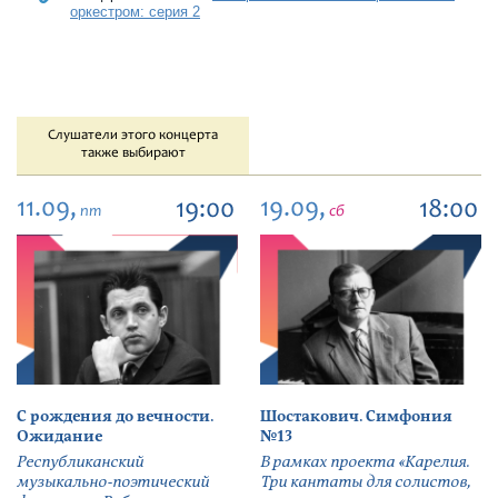
оркестром: серия 2
Слушатели этого концерта
также выбирают
11.09,
19.09,
19:00
18:00
пт
сб
С рождения до вечности.
Шостакович. Симфония
Ожидание
№13
Республиканский
В рамках проекта «Карелия.
музыкально-поэтический
Три кантаты для солистов,