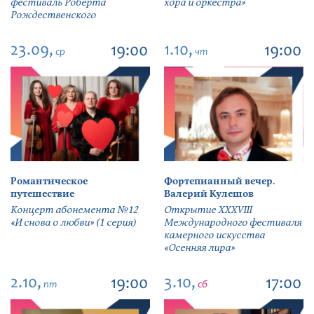
фестиваль Роберта
хора и оркестра»
Рождественского
23.09,
1.10,
19:00
19:00
ср
чт
Романтическое
Фортепианный вечер.
путешествие
Валерий Кулешов
Концерт абонемента №12
Открытие ХХХVIII
«И снова о любви» (1 серия)
Международного фестиваля
камерного искусства
«Осенняя лира»
2.10,
3.10,
19:00
17:00
пт
сб