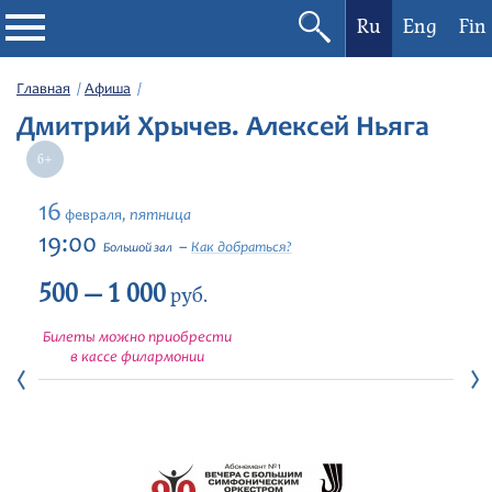
Ru
Eng
Fin
Филармония
Главная
Афиша
Дмитрий Хрычев. Алексей Ньяга
Афиша
Фестивали
16
пятница
февраля,
19:00
Как добраться?
Большой зал
Абонементы
500 — 1 000
руб.
Новости
Билеты можно приобрести
в кассе филармонии
Контакты