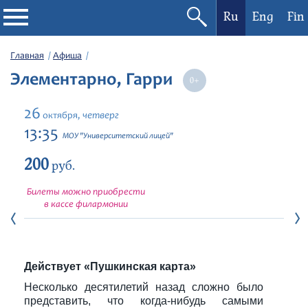
Ru
Eng
Fin
Филармония
Главная
Афиша
Элементарно, Гарри
Афиша
26
четверг
октября,
Фестивали
13:35
МОУ "Университетский лицей"
200
Абонементы
руб.
Билеты можно приобрести
Новости
в кассе филармонии
Контакты
Действует «Пушкинская карта»
Несколько десятилетий назад сложно было
представить, что когда-нибудь самыми