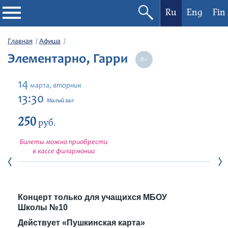
Ru
Eng
Fin
Филармония
Главная
Афиша
Элементарно, Гарри
Афиша
14
вторник
марта,
Фестивали
13:30
Малый зал
250
Абонементы
руб.
Билеты можно приобрести
Новости
в кассе филармонии
Контакты
Концерт только для учащихся МБОУ
Школы №10
Действует «Пушкинская карта»