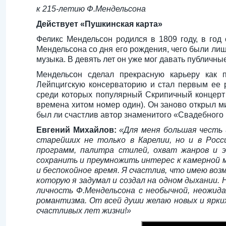
к 215-летию Ф.Мендельсона
Действует «Пушкинская карта»
Феликс Мендельсон родился в 1809 году, в год
Мендельсона со дня его рождения, чего были лиш
музыка. В девять лет он уже мог давать публичные
Мендельсон сделал прекрасную карьеру как 
Лейпцигскую консерваторию и стал первым ее р
среди которых популярный Скрипичный концерт
времена хитом номер один). Он заново открыл м
был ли счастлив автор знаменитого «Свадебног
Евгений Михайлов:
«Для меня большая честь
старейших не только в Карелии, но и в Росс
программ, палитра стилей, охват жанров и 
сохранить и преумножить интерес к камерной м
и беспокойное время. Я счастлив, что имею во
которую я задумал и создал на одном дыхании.
личность Ф.Мендельсона с необычной, неожида
романтизма. От всей души желаю новых и ярки
счастливых лет жизни!»