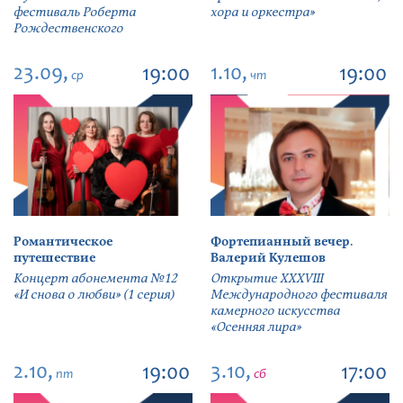
фестиваль Роберта
хора и оркестра»
Рождественского
23.09,
1.10,
19:00
19:00
ср
чт
Романтическое
Фортепианный вечер.
путешествие
Валерий Кулешов
Концерт абонемента №12
Открытие ХХХVIII
«И снова о любви» (1 серия)
Международного фестиваля
камерного искусства
«Осенняя лира»
2.10,
3.10,
19:00
17:00
пт
сб