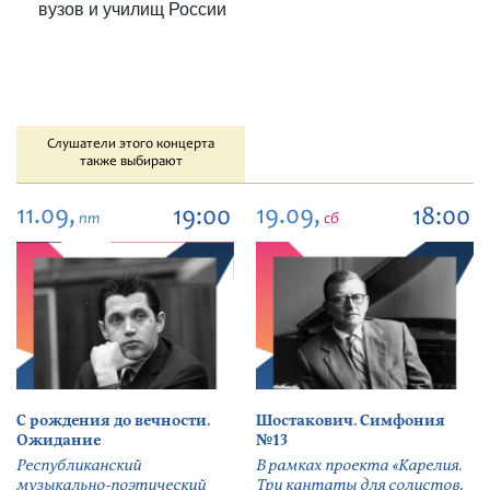
вузов и училищ России
Слушатели этого концерта
также выбирают
11.09,
19.09,
19:00
18:00
пт
сб
С рождения до вечности.
Шостакович. Симфония
Ожидание
№13
Республиканский
В рамках проекта «Карелия.
музыкально-поэтический
Три кантаты для солистов,