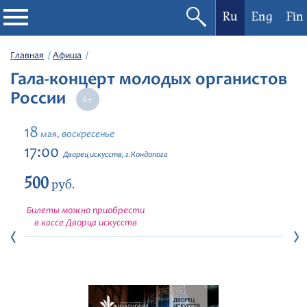
Ru
Eng
Fin
Филармония
Главная
Афиша
Гала-концерт молодых органистов
Афиша
России
Фестивали
18
воскресенье
мая,
17:00
Дворец искусств, г.Кондопога
Абонементы
500
руб.
Новости
Билеты можно приобрести
в кассе Дворца искусств
Контакты