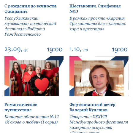
С рождения до вечности.
Шостакович. Симфония
Ожидание
№13
Республиканский
В рамках проекта «Карелия.
музыкально-поэтический
Три кантаты для солистов,
фестиваль Роберта
хора и оркестра»
Рождественского
23.09,
1.10,
19:00
19:00
ср
чт
Романтическое
Фортепианный вечер.
путешествие
Валерий Кулешов
Концерт абонемента №12
Открытие ХХХVIII
«И снова о любви» (1 серия)
Международного фестиваля
камерного искусства
«Осенняя лира»