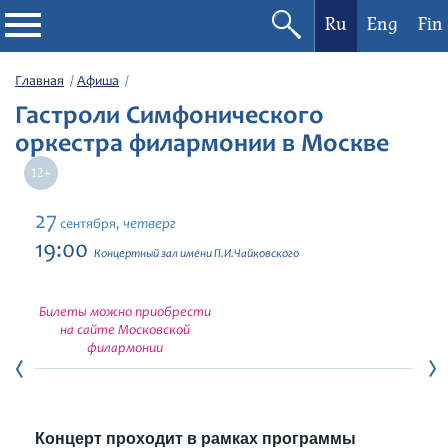
Ru
Eng
Fin
Филармония
Главная
Афиша
Гастроли Симфонического
Афиша
оркестра филармонии в Москве
Фестивали
27
четверг
сентября,
Абонементы
19:00
Концертный зал имени П.И.Чайковского
Новости
Билеты можно приобрести
на сайте Московской
Контакты
филармонии
Концерт проходит в рамках программы