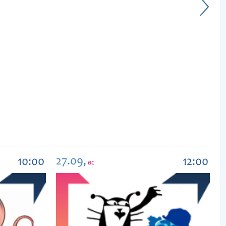
27.09,
10:00
12:00
вс