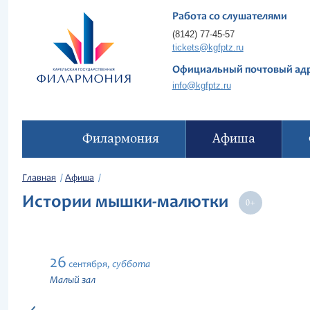
Работа со слушателями
(8142) 77-45-57
tickets@kgfptz.ru
Официальный почтовый ад
info@kgfptz.ru
Филармония
Афиша
Главная
Афиша
Истории мышки-малютки
26
суббота
сентября,
Малый зал