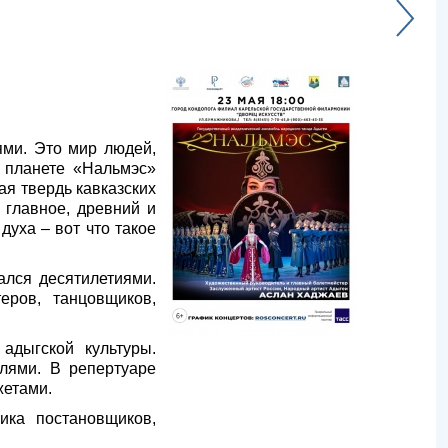
ми. Это мир людей,
а планете «Нальмэс»
я твердь кавказских
 главное, древний и
духа – вот что такое
лся десятилетиями.
еров, танцовщиков,
адыгской культуры.
лями. В репертуаре
жетами.
ика постановщиков,