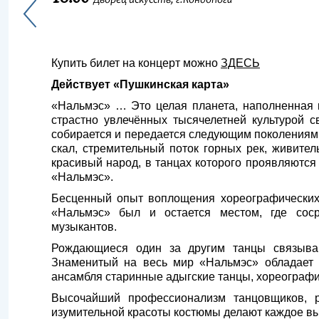
Дворец искусств, г.Кондопога
Купить билет на концерт можно
ЗДЕСЬ
Действует «Пушкинская карта»
«Нальмэс» … Это целая планета, наполненная
страстно увлечённых тысячелетней культурой 
собирается и передается следующим поколениям 
скал, стремительный поток горных рек, живител
красивый народ, в танцах которого проявляются 
«Нальмэс».
Бесценный опыт воплощения хореографических
«Нальмэс» был и остается местом, где соср
музыкантов.
Рождающиеся один за другим танцы связываю
Знаменитый на весь мир «Нальмэс» обладает 
ансамбля старинные адыгские танцы, хореографи
Высочайший профессионализм танцовщиков, р
изумительной красоты костюмы делают каждое в