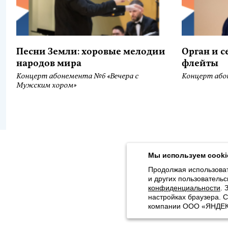
Песни Земли: хоровые мелодии
Орган и 
народов мира
флейты
Концерт абонемента №6 «Вечера с
Концерт або
Мужским хором»
Продолжая использовать наш сайт, вы даёте согласие на обра
Толстого, 16) в соответствии с
Политикой конфиденциальности
.
Мы используем cooki
© 2026, Карельская Государственная филармония
Продолжая использоват
и других пользовательс
Карта сайта
конфиденциальности
. 
настройках браузера. 
компании ООО «ЯНДЕКС»