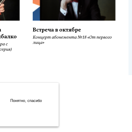
а
Встреча в октябре
ыбалко
Концерт абонемента №18 «От первого
лица»
ра с
серия)
.Метрика» компании ООО «ЯНДЕКС» (119021, Москва, ул. Льва
Разработка сайта:
Понятно, спасибо
Интернет-бизнес-системы