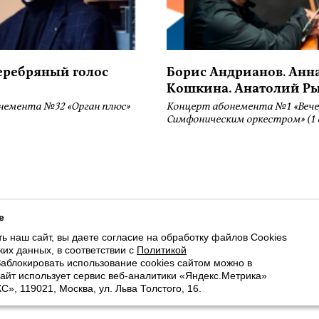
серебряный голос
Борис Андрианов. Анн
Кошкина. Анатолий Р
немента №32 «Орган плюс»
Концерт абонемента №1 «Вече
Симфоническим оркестром» (1 
ботку файлов Cookies и использование сервисов веб-аналитики «Яндекс
e
ь наш сайт, вы даете согласие на обработку файлов Cookies
Доступна оплата банковскими картами
ких данных, в соответствии с
Политикой
Заблокировать использование cookies сайтом можно в
Cайт использует сервис веб-аналитики «Яндекс.Метрика»
, 119021, Москва, ул. Льва Толстого, 16.