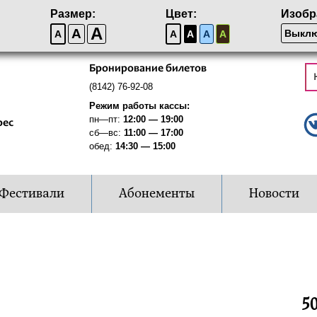
Размер:
Цвет:
Изобр
A
A
Выклю
A
A
A
A
A
Бронирование билетов
(8142) 76-92-08
Режим работы кассы:
пн—пт:
12:00 — 19:00
рес
сб—вс:
11:00 — 17:00
обед:
14:30 — 15:00
Фестивали
Абонементы
Новости
50