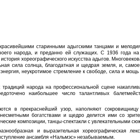
 красивейшими старинными адыгскими танцами и мелодия
своего народа, и преданно ей служащих. С 1936 года н
история хореографического искусства адыгов. Многовекова
ьная сила солнца, благодатная и щедрая земля, и, самое
энергия, неукротимое стремление к свободе, сила и мощь 
 традиций народа на профессиональной сцене накаплива
едоточено наибольшее число талантливых балетмейст
тся в прекраснейший узор, наполняют сокровищницу 
несметными богатствами и щедро делится ими со зрите
ческие композиции, танцы-спектакли с увлекательными сю
азнообразная и выразительная хореографическая лекс
ыступление ансамбля «Нальмэс» незабываемым.