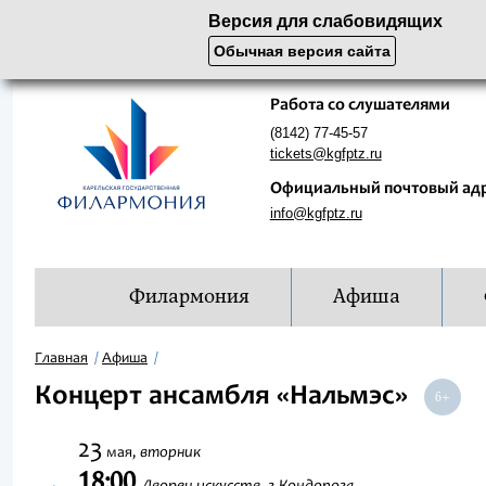
Версия для слабовидящих
Обычная версия сайта
Работа со слушателями
(8142) 77-45-57
tickets@kgfptz.ru
Официальный почтовый ад
info@kgfptz.ru
Филармония
Афиша
Главная
Афиша
Концерт ансамбля «Нальмэс»
23
вторник
мая,
18:00