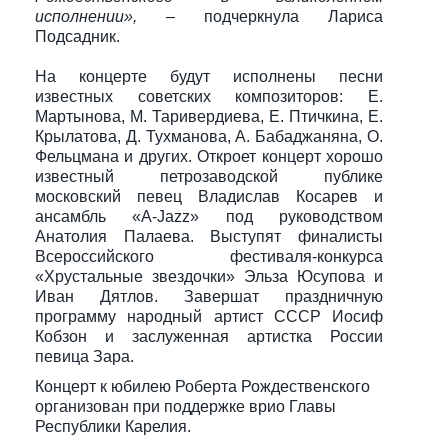
исполнении»,
– подчеркнула Лариса
Подсадник.
На концерте будут исполнены песни
известных советских композиторов: Е.
Мартынова, М. Таривердиева, Е. Птичкина, Е.
Крылатова, Д. Тухманова, А. Бабаджаняна, О.
Фельцмана и других. Откроет концерт хорошо
известный петрозаводской публике
московский певец Владислав Косарев и
ансамбль «A-Jazz» под руководством
Анатолия Палаева. Выступят финалисты
Всероссийского фестиваля-конкурса
«Хрустальные звездочки» Эльза Юсупова и
Иван Дятлов. Завершат праздничную
программу народный артист СССР Иосиф
Кобзон и заслуженная артистка России
певица Зара.
Концерт к юбилею Роберта Рождественского
организован при поддержке врио Главы
Республики Карелия.