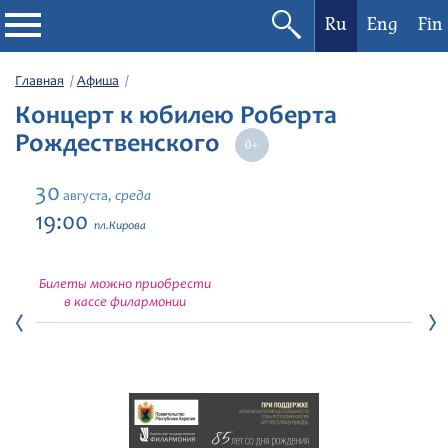
Ru
Eng
Fin
Филармония
Главная
Афиша
Концерт к юбилею Роберта
Афиша
Рождественского
Фестивали
30
среда
августа,
19:00
пл.Кирова
Абонементы
Билеты можно приобрести
Новости
в кассе филармонии
Контакты