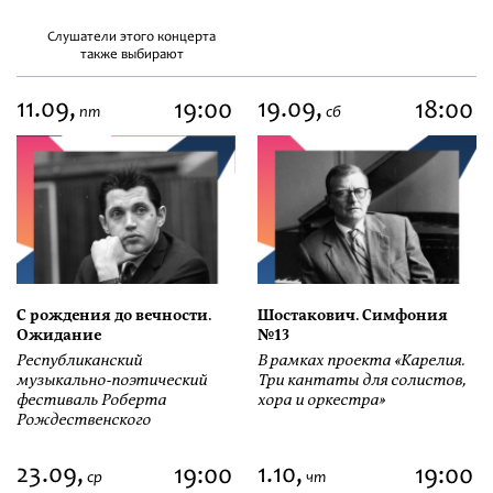
Слушатели этого концерта
также выбирают
11.09,
19.09,
19:00
18:00
пт
сб
С рождения до вечности.
Шостакович. Симфония
Ожидание
№13
Республиканский
В рамках проекта «Карелия.
музыкально-поэтический
Три кантаты для солистов,
фестиваль Роберта
хора и оркестра»
Рождественского
23.09,
1.10,
19:00
19:00
ср
чт