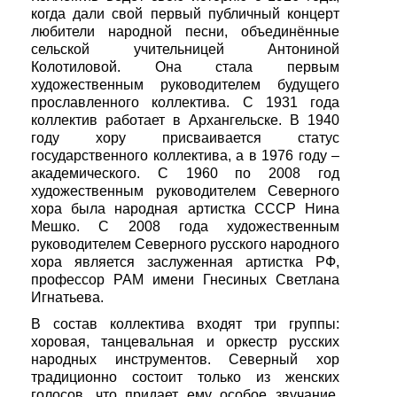
когда дали свой первый публичный концерт
любители народной песни, объединённые
сельской учительницей Антониной
Колотиловой. Она стала первым
художественным руководителем будущего
прославленного коллектива. С 1931 года
коллектив работает в Архангельске. В 1940
году хору присваивается статус
государственного коллектива, а в 1976 году –
академического. С 1960 по 2008 год
художественным руководителем Северного
хора была народная артистка СССР Нина
Мешко. С 2008 года художественным
руководителем Северного русского народного
хора является заслуженная артистка РФ,
профессор РАМ имени Гнесиных Светлана
Игнатьева.
В состав коллектива входят три группы:
хоровая, танцевальная и оркестр русских
народных инструментов. Северный хор
традиционно состоит только из женских
голосов, что придает ему особое звучание.