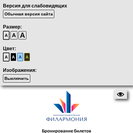
Версия для слабовидящих
Обычная версия сайта
Размер:
A
A
A
Цвет:
A
A
A
A
Изображения:
Выключить
Бронирование билетов