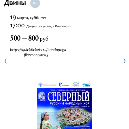
Двины
Фестивали
19
суббота
марта,
Абонементы
17:00
Дворец искусств, г.Кондопога
500 — 800
Новости
руб.
https://quicktickets.ru/kondopoga-
Контакты
filarmoniya/s75