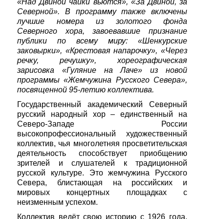
«Над Двиной чайки вьются», «За Двиной, за
Северной». В программу также включены
лучшие номера из золотого фонда
Северного хора, завоевавшие признание
публики по всему миру: «Шенкурские
заковырки», «Крестовая напарочку», «Через
речку, речушку», хореографическая
зарисовка «Гуляние на Лаче» из новой
программы «Жемчужина Русского Севера»,
посвященной 95-летию коллектива.
Государственный академический Северный
русский народный хор – единственный на
Северо-Западе России
высокопрофессиональный художественный
коллектив, чья многолетняя просветительская
деятельность способствует приобщению
зрителей и слушателей к традиционной
русской культуре. Это жемчужина Русского
Севера, блистающая на российских и
мировых концертных площадках с
неизменным успехом.
Коллектив ведёт свою историю с 1926 года,