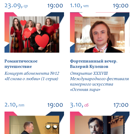
23.09,
1.10,
19:00
19:00
ср
чт
Романтическое
Фортепианный вечер.
путешествие
Валерий Кулешов
Концерт абонемента №12
Открытие ХХХVIII
«И снова о любви» (1 серия)
Международного фестиваля
камерного искусства
«Осенняя лира»
2.10,
3.10,
19:00
17:00
пт
сб