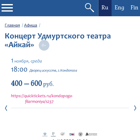
Ru
Eng
Fin
Филармония
Главная
Афиша
Концерт Удмуртского театра
Афиша
«Айкай»
Фестивали
1
среда
ноября,
18:00
Дворец искусств, г.Кондопога
Абонементы
400 — 600
руб.
Новости
https://quicktickets.ru/kondopoga-
filarmoniya/s237
Контакты