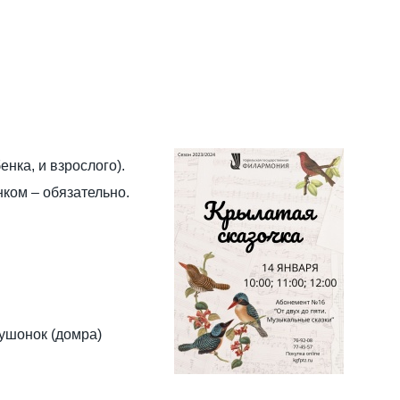
нка, и взрослого).
нком – обязательно.
ушонок (домра)