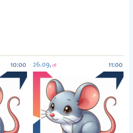
26.09,
10:00
11:00
сб