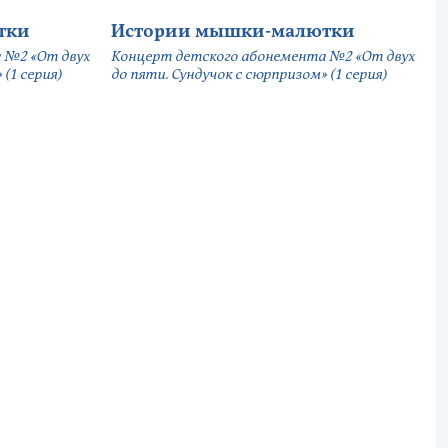
тки
Истории мышки-малютки
 №2 «От двух
Концерт детского абонемента №2 «От двух
(1 серия)
до пяти. Сундучок с сюрпризом» (1 серия)