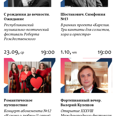
С рождения до вечности.
Шостакович. Симфония
Ожидание
№13
Республиканский
В рамках проекта «Карелия.
музыкально-поэтический
Три кантаты для солистов,
фестиваль Роберта
хора и оркестра»
Рождественского
23.09,
1.10,
19:00
19:00
ср
чт
Романтическое
Фортепианный вечер.
путешествие
Валерий Кулешов
Концерт абонемента №12
Открытие ХХХVIII
«И снова о любви» (1 серия)
Международного фестиваля