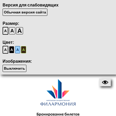
Версия для слабовидящих
Обычная версия сайта
Размер:
A
A
A
Цвет:
A
A
A
A
Изображения:
Выключить
Бронирование билетов