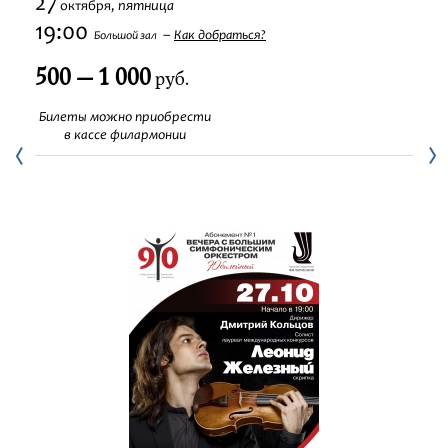
27
пятница
октября,
Фестивали
19:00
Как добраться?
Большой зал
500 — 1 000
Абонементы
руб.
Билеты можно приобрести
Новости
в кассе филармонии
Контакты