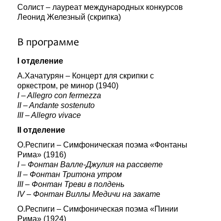
Солист – лауреат международных конкурсов
Леонид Железный (скрипка)
В программе
I отделение
А.Хачатурян – Концерт для скрипки с
оркестром, ре минор (1940)
I – Allegro con fermezza
II – Andante sostenuto
III – Allegro vivace
II отделение
О.Респиги – Симфоническая поэма «Фонтаны
Рима» (1916)
I – Фонтан Валле-Джулия на рассвете
II – Фонтан Тритона утром
III – Фонтан Треви в полдень
IV – Фонтан Виллы Медичи на закат
е
О.Респиги – Симфоническая поэма «Пинии
Рима» (1924)