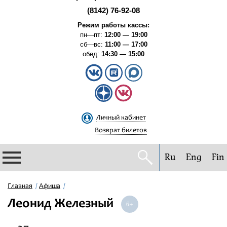
(8142) 76-92-08
Режим работы кассы:
пн—пт:
12:00 — 19:00
сб—вс:
11:00 — 17:00
обед:
14:30 — 15:00
Личный кабинет
Возврат билетов
Ru
Eng
Fin
Филармония
Главная
Афиша
Леонид Железный
Афиша