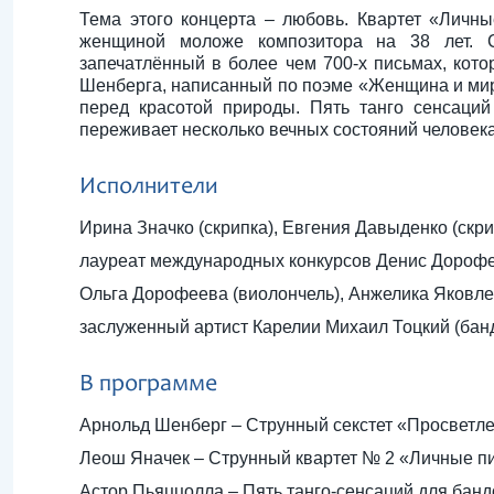
Тема этого концерта – любовь. Квартет «Лич
женщиной моложе композитора на 38 лет. С
запечатлённый в более чем 700-х письмах, кот
Шенберга, написанный по поэме «Женщина и мир»
перед красотой природы. Пять танго сенсаци
переживает несколько вечных состояний человека 
Исполнители
Ирина Значко (скрипка), Евгения Давыденко (скри
лауреат международных конкурсов Денис Дорофеев
Ольга Дорофеева (виолончель), Анжелика Яковле
заслуженный артист Карелии Михаил Тоцкий (бан
В программе
Арнольд Шенберг – Струнный секстет «Просветл
Леош Яначек – Струнный квартет № 2 «Личные п
Астор Пьяццолла – Пять танго-сенсаций для банд