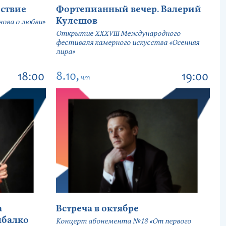
ствие
Фортепианный вечер. Валерий
Кулешов
ова о любви»
Открытие ХХХVIII Международного
фестиваля камерного искусства «Осенняя
лира»
8.10,
18:00
19:00
чт
а
Встреча в октябре
ыбалко
Концерт абонемента №18 «От первого