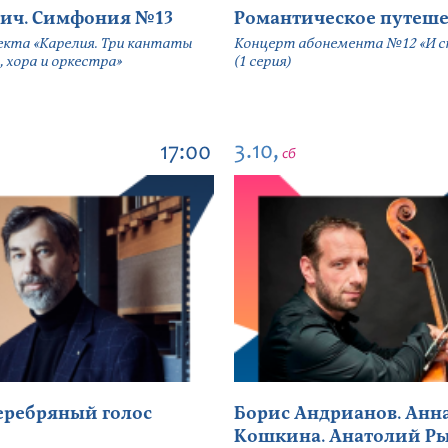
ич. Симфония №13
Романтическое путеше
екта «Карелия. Три кантаты
Концерт абонемента №12 «И сн
, хора и оркестра»
(1 серия)
3.10,
17:00
сб
серебряный голос
Борис Андрианов. Анн
Кошкина. Анатолий Р