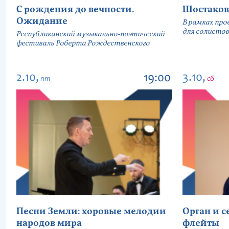
С рождения до вечности.
Шостаков
Ожидание
В рамках про
для солистов
Республиканский музыкально-поэтический
фестиваль Роберта Рождественского
2.10,
3.10,
19:00
пт
сб
Песни Земли: хоровые мелодии
Орган и 
народов мира
флейты