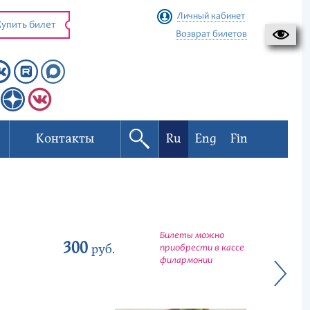
Личный кабинет
упить билет
Возврат билетов
Контакты
Ru
Eng
Fin
Билеты можно
300
руб.
приобрести в кассе
филармонии