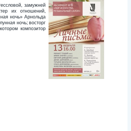
ессловой, замужней
тер их отношений,
нная ночь» Арнольда
унная ночь; восторг
котором композитор