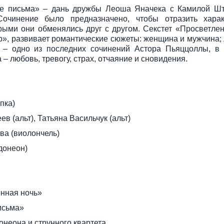
ные письма» – дань дружбы Леоша Яначека с Камилой Шт
очинение было предназначено, чтобы отразить харак
орыми они обменялись друг с другом. Секстет «Просветле
, развивает романтические сюжеты: женщина и мужчина; л
й – одно из последних сочинений Астора Пьяццоллы, в 
– любовь, тревогу, страх, отчаяние и сновидения.
пка)
 (альт), Татьяна Васильчук (альт)
ва (виолончель)
донеон)
енная ночь»
исьма»
онеона и струнного квартета