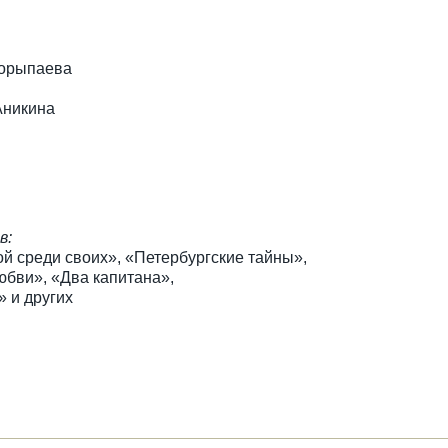
Корыпаева
Аникина
в:
ой среди своих», «Петербургские тайны»,
юбви», «Два капитана»,
 и других