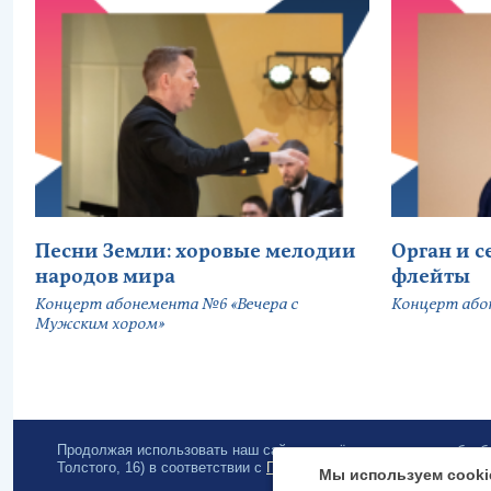
Песни Земли: хоровые мелодии
Орган и 
народов мира
флейты
Концерт абонемента №6 «Вечера с
Концерт або
Мужским хором»
Продолжая использовать наш сайт, вы даёте согласие на обра
Толстого, 16) в соответствии с
Политикой конфиденциальности
.
Мы используем cooki