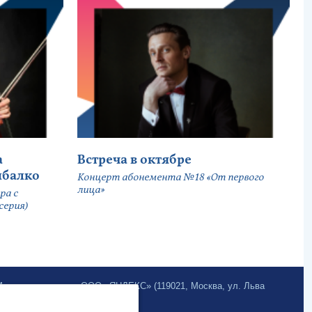
а
Встреча в октябре
ыбалко
Концерт абонемента №18 «От первого
лица»
ра с
серия)
.Метрика» компании ООО «ЯНДЕКС» (119021, Москва, ул. Льва