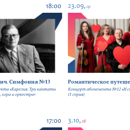
23.09,
18:00
ср
ич. Симфония №13
Романтическое путеше
екта «Карелия. Три кантаты
Концерт абонемента №12 «И сн
, хора и оркестра»
(1 серия)
3.10,
17:00
сб