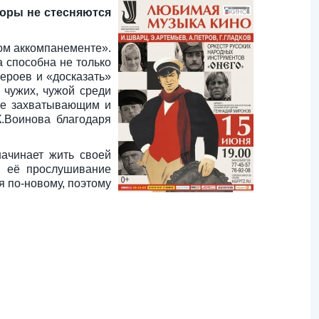
торы не стесняются
ном аккомпанементе».
а способна не только
героев и «досказать»
 чужих, чужой среди
ее захватывающим и
.Воинова благодаря
начинает жить своей
о её прослушивание
я по-новому, поэтому