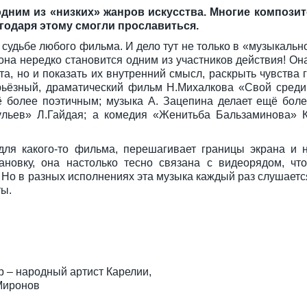
одним из «низких» жанров искусства. Многие компози
годаря этому смогли прославиться.
судьбе любого фильма. И дело тут не только в «музыкаль
она нередко становится одним из участников действия! Он
, но и показать их внутренний смысл, раскрыть чувства 
ерьёзный, драматический фильм Н.Михалкова «Свой среди
ё более поэтичным; музыка А. Зацепина делает ещё бол
ульев» Л.Гайдая; а комедия «Женитьба Бальзаминова» К
 для какого-то фильма, перешагивает границы экрана и 
ановку, она настолько тесно связана с видеорядом, чт
Но в разных исполнениях эта музыка каждый раз слушаетс
ты.
 – народный артист Карелии,
Миронов