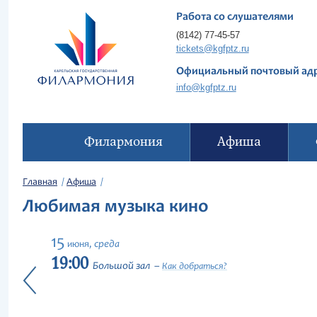
Работа со слушателями
(8142) 77-45-57
tickets@kgfptz.ru
Официальный почтовый ад
info@kgfptz.ru
Филармония
Афиша
Главная
Афиша
Любимая музыка кино
15
среда
июня,
19:00
Большой зал
Как добраться?