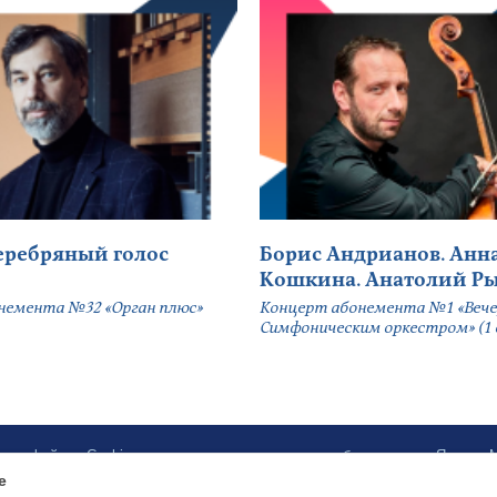
серебряный голос
Борис Андрианов. Анн
Кошкина. Анатолий Р
немента №32 «Орган плюс»
Концерт абонемента №1 «Вече
Симфоническим оркестром» (1 
ботку файлов Cookies и использование сервисов веб-аналитики «Яндекс
e