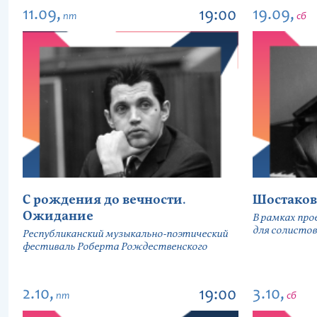
11.09,
19.09,
19:00
пт
сб
С рождения до вечности.
Шостаков
Ожидание
В рамках про
для солистов
Республиканский музыкально-поэтический
фестиваль Роберта Рождественского
2.10,
3.10,
19:00
пт
сб