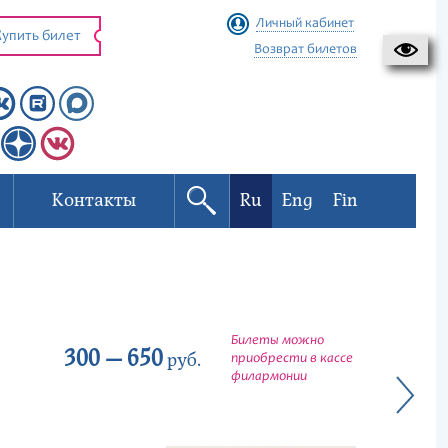
Личный кабинет
упить билет
Возврат билетов
Контакты
Ru
Eng
Fin
Билеты можно
300 — 650
руб.
приобрести в кассе
филармонии