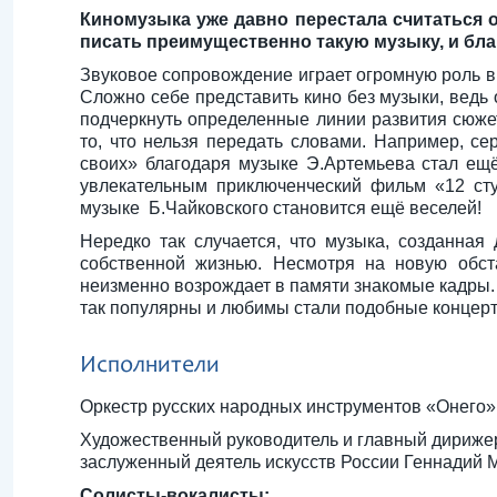
Киномузыка уже давно перестала считаться 
писать преимущественно такую музыку, и бла
Звуковое сопровождение играет огромную роль в 
Сложно себе представить кино без музыки, ведь 
подчеркнуть определенные линии развития сюжета
то, что нельзя передать словами. Например, с
своих» благодаря музыке Э.Артемьева стал ещ
увлекательным приключенческий фильм «12 ст
музыке Б.Чайковского становится ещё веселей!
Нередко так случается, что музыка, созданная
собственной жизнью. Несмотря на новую обст
неизменно возрождает в памяти знакомые кадры. 
так популярны и любимы стали подобные концер
Исполнители
Оркеcтр русских народных инструментов «Онего»
Художественный руководитель и главный дирижер
заслуженный деятель искусств России Геннадий 
Солисты-вокалисты: