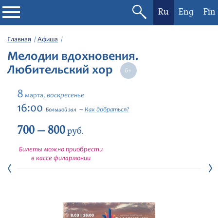
Ru
Eng
Fin
Филармония
Главная
Афиша
Мелодии вдохновения.
Афиша
Любительский хор
Фестивали
8
воскресенье
марта,
16:00
Как добраться?
Большой зал
Абонементы
700 — 800
руб.
Новости
Билеты можно приобрести
в кассе филармонии
Контакты