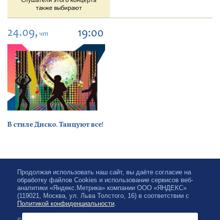
Слушатели этого концерта
также выбирают
24.09,
19:00
чт
В стиле Диско. Танцуют все!
Продолжая использовать наш сайт, вы даёте согласие на
обработку файлов Cookies и использование сервисов веб-
аналитики «Яндекс.Метрика» компании ООО «ЯНДЕКС»
(119021, Москва, ул. Льва Толстого, 16) в соответствии с
Политикой конфиденциальности
.