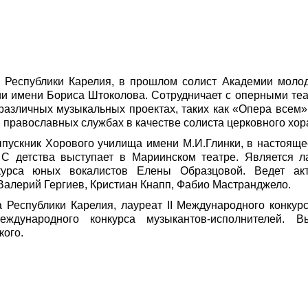
а Республики Карелия, в прошлом солист Академии мол
ии имени Бориса Штоколова. Сотрудничает с оперными теа
 различных музыкальных проектах, таких как «Опера всем»
в православных службах в качестве солиста церковного хор
пускник Хорового училища имени М.И.Глинки, в настояще
 С детства выступает в Мариинском театре. Является л
курса юных вокалистов Елены Образцовой. Ведет акт
 Валерий Гергиев, Кристиан Кнапп, Фабио Мастранджело.
а Республики Карелия, лауреат II Международного конкур
ждународного конкурса музыкантов-исполнителей. В
кого.