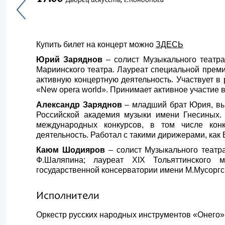
Дворец искусств, г.Кондопога
Купить билет на концерт можно
ЗДЕСЬ
Юрий Заряднов
– солист Музыкального театр
Мариинского театра. Лауреат специальной прем
активную концертную деятельность. Участвует в
«New opera world». Принимает активное участие 
Александр Заряднов
– младший брат Юрия, вы
Российской академия музыки имени Гнесиных.
международных конкурсов, в том числе кон
деятельность. Работал с такими дирижерами, как
Каюм Шодияров
– солист Музыкального театр
Ф.Шаляпина; лауреат XIX Тольяттинского ме
государственной консерватории имени М.Мусоргс
Исполнители
Оркестр русских народных инструментов «Онего»