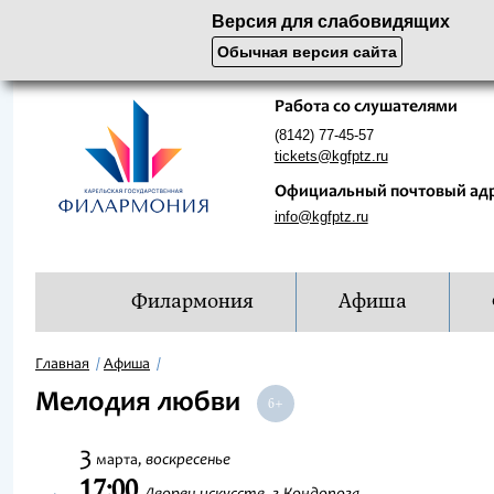
Версия для слабовидящих
Обычная версия сайта
Работа со слушателями
(8142) 77-45-57
tickets@kgfptz.ru
Официальный почтовый ад
info@kgfptz.ru
Филармония
Афиша
Главная
Афиша
Мелодия любви
3
воскресенье
марта,
17:00