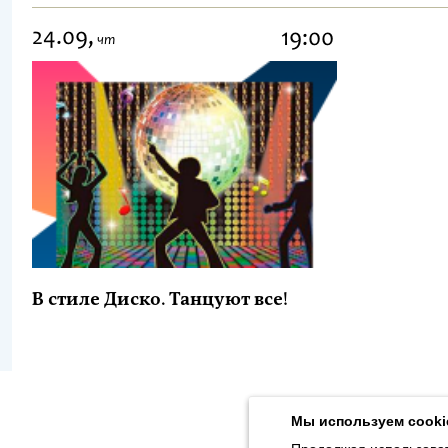
24.09,
19:00
чт
В стиле Диско. Танцуют все!
Продолжая использовать наш сайт, вы даёте согласие на обра
Толстого, 16) в соответствии с
Политикой конфиденциальности
.
Мы используем cooki