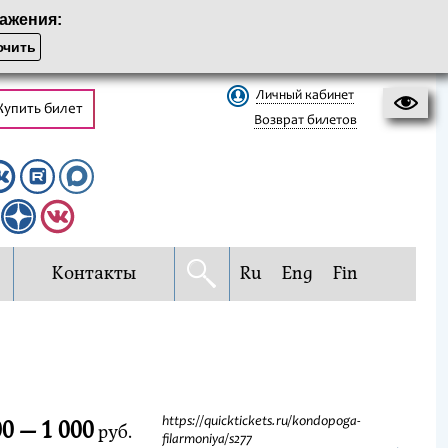
ажения:
чить
Личный кабинет
Купить билет
Возврат билетов
Контакты
Ru
Eng
Fin
0 — 1 000
https://quicktickets.ru/kondopoga-
руб.
filarmoniya/s277