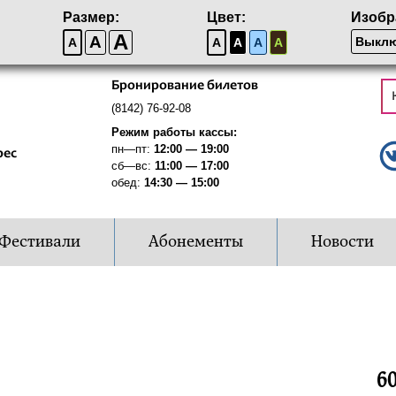
Размер:
Цвет:
Изобр
A
A
Выклю
A
A
A
A
A
Бронирование билетов
(8142) 76-92-08
Режим работы кассы:
пн—пт:
12:00 — 19:00
рес
сб—вс:
11:00 — 17:00
обед:
14:30 — 15:00
Фестивали
Абонементы
Новости
60