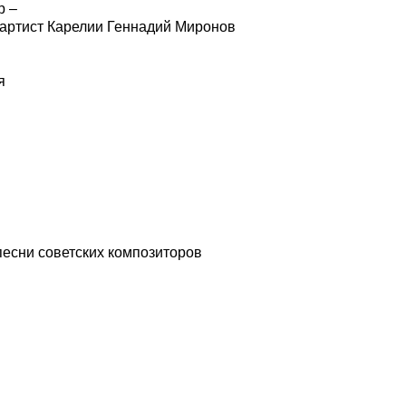
р –
 артист Карелии Геннадий Миронов
я
песни советских композиторов