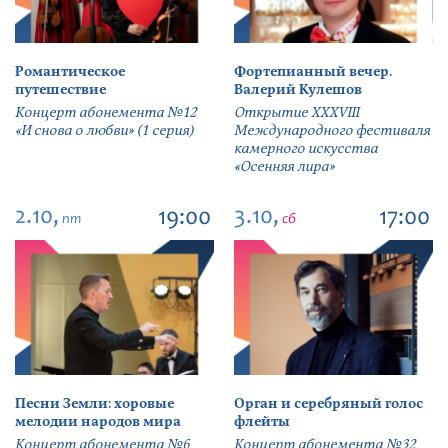
Романтическое
Фортепианный вечер.
путешествие
Валерий Кулешов
Концерт абонемента №12
Открытие ХХХVIII
«И снова о любви» (1 серия)
Международного фестиваля
камерного искусства
«Осенняя лира»
2.10,
3.10,
19:00
17:00
пт
сб
Песни Земли: хоровые
Орган и серебряный голос
мелодии народов мира
флейты
Концерт абонемента №6
Концерт абонемента №32