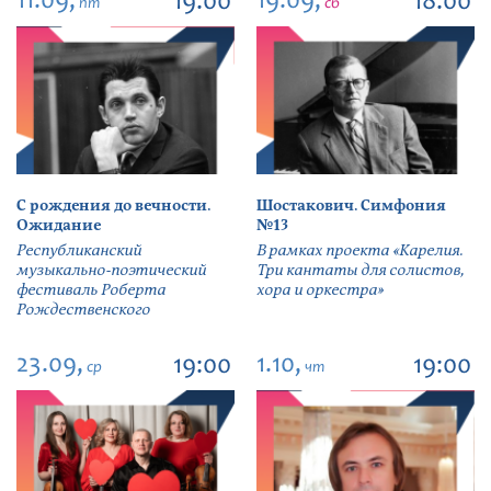
11.09,
19.09,
19:00
18:00
пт
сб
С рождения до вечности.
Шостакович. Симфония
Ожидание
№13
Республиканский
В рамках проекта «Карелия.
музыкально-поэтический
Три кантаты для солистов,
фестиваль Роберта
хора и оркестра»
Рождественского
23.09,
1.10,
19:00
19:00
ср
чт