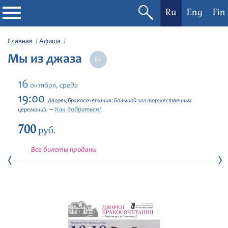
Ru
Eng
Fin
Филармония
Главная
Афиша
Мы из джаза
Афиша
16
среда
октября,
Фестивали
19:00
Дворец бракосочетания: Большой зал торжественных
Как добраться?
церемоний
Абонементы
700
руб.
Новости
Все билеты проданы
Контакты