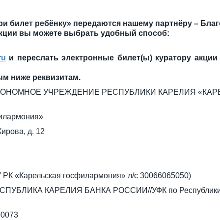
и билет ребёнку» передаются нашему партнёру – Бла
акции вы можете выбрать удобный способ:
ru
и переслать электронные билет(ы) куратору акции
ым ниже реквизитам.
АВТОНОМНОЕ УЧРЕЖДЕНИЕ РЕСПУБЛИКИ КАРЕЛИЯ «КА
филармония»
Кирова, д. 12
 РК «Карельская госфилармония» л/с 30066065050)
ЕСПУБЛИКА КАРЕЛИЯ БАНКА РОССИИ//УФК по Республики 
00073