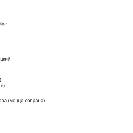
ку»
оцкий
)
л)
ова (меццо-сопрано)