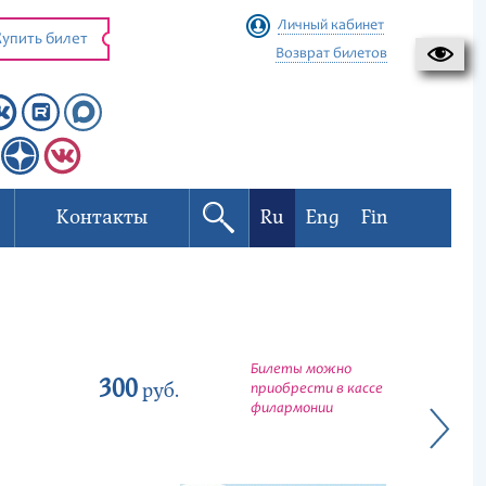
Личный кабинет
упить билет
Возврат билетов
Контакты
Ru
Eng
Fin
Билеты можно
300
руб.
приобрести в кассе
филармонии