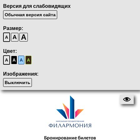
Версия для слабовидящих
Обычная версия сайта
Размер:
A
A
A
Цвет:
A
A
A
A
Изображения:
Выключить
Бронирование билетов