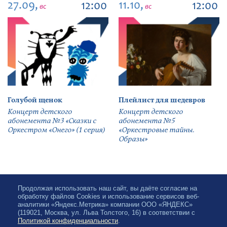
27.09,
11.10,
12:00
12:00
вс
вс
Голубой щенок
Плейлист для шедевров
Концерт детского
Концерт детского
абонемента №3 «Сказки с
абонемента №5
Оркестром «Онего» (1 серия)
«Оркестровые тайны.
Образы»
Продолжая использовать наш сайт, вы даёте согласие на
обработку файлов Cookies и использование сервисов веб-
аналитики «Яндекс.Метрика» компании ООО «ЯНДЕКС»
(119021, Москва, ул. Льва Толстого, 16) в соответствии с
Политикой конфиденциальности
.