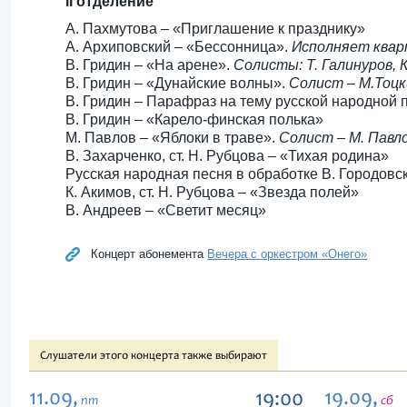
II отделение
А. Пахмутова – «Приглашение к празднику»
А. Архиповский – «Бессонница».
Исполняет квар
В. Гридин – «На арене».
Солисты: Т. Галинуров, К
В. Гридин – «Дунайские волны».
Солист – М.Тоцк
В. Гридин – Парафраз на тему русской народной 
В. Гридин – «Карело-финская полька»
М. Павлов – «Яблоки в траве».
Солист – М. Павл
В. Захарченко, ст. Н. Рубцова – «Тихая родина»
Русская народная песня в обработке В. Городовс
К. Акимов, ст. Н. Рубцова – «Звезда полей»
В. Андреев – «Светит месяц»
Концерт абонемента
Вечера с оркестром «Онего»
Слушатели этого концерта также выбирают
11.09,
19.09,
19:00
пт
сб