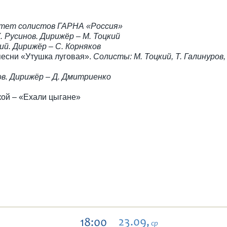
тет солистов ГАРНА «Россия»
. Русинов. Дирижёр – М. Тоцкий
ий. Дирижёр – С. Корняков
песни «Утушка луговая».
Солисты: М. Тоцкий, Т. Галинуров,
ов. Дирижёр – Д. Дмитриенко
кой – «Ехали цыгане»
23.09,
18:00
ср