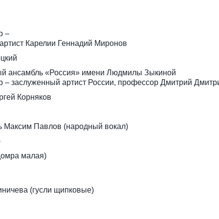
р –
 артист Карелии Геннадий Миронов
оцкий
ный ансамбль «Россия» имени Людмилы Зыкиной
р – заслуженный артист России, профессор Дмитрий Дмитр
ргей Корняков
ь Максим Павлов (народный вокал)
)
домра малая)
иничева (гусли щипковые)