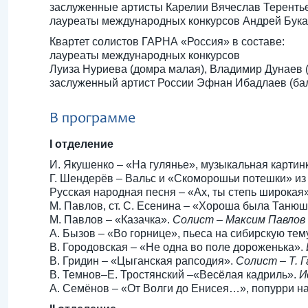
заслуженные артисты Карелии Вячеслав Теренть
лауреаты международных конкурсов Андрей Бука
Квартет солистов ГАРНА «Россия» в составе:
лауреаты международных конкурсов
Луиза Нуриева (домра малая), Владимир Дунаев (
заслуженный артист России Эфнан Ибадлаев (ба
В программе
I отделение
И. Якушенко – «На гулянье», музыкальная картин
Г. Шендерёв – Вальс и «Скоморошьи потешки» из
Русская народная песня – «Ах, ты степь широкая
М. Павлов, ст. С. Есенина – «Хороша была Танюш
М. Павлов – «Казачка».
Солист – Максим Павлов
А. Бызов – «Во горнице», пьеса на сибирскую тем
В. Городовская – «Не одна во поле дороженька».
В. Гридин – «Цыганская рапсодия».
Солист – Т. 
В. Темнов–Е. Тростянский –«Весёлая кадриль».
И
А. Семёнов – «От Волги до Енисея…», попурри н