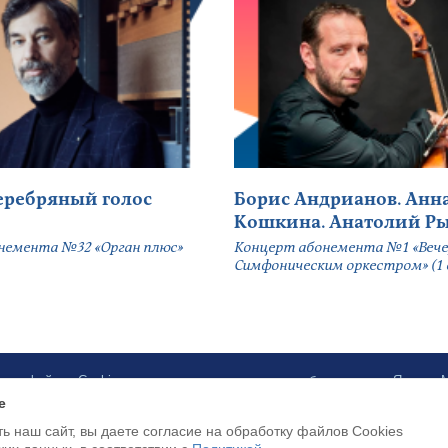
серебряный голос
Борис Андрианов. Анн
Кошкина. Анатолий Р
немента №32 «Орган плюс»
Концерт абонемента №1 «Вече
Симфоническим оркестром» (1 
ботку файлов Cookies и использование сервисов веб-аналитики «Яндекс
e
ь наш сайт, вы даете согласие на обработку файлов Cookies
Доступна оплата банковскими картами