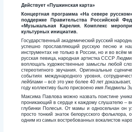
Действует «Пушкинская карта»
Концертная программа «На севере русском
поддержке Правительства Российской Фе
«Музыкальная Карелия. Комплекс меропр
культурных инициатив.
Государственный академический русский народны
успешно прославляющий русскую песню и наци
инструментах не только в России, но и во всём 
русская певица, народная артистка СССР Людми
воплощать художественные замыслы любой слож
стереотипного звучания. Оригинальные сценич
событиях международного уровня, сотрудниче
лейблами – всё это уже более 40 лет доказывает,
году коллективу было присвоено имя Людмилы З
Максима Павлова можно назвать поистине уникал
проникающий в сердце к каждому слушателю – во
глубинки Полесья. От мамы и односельчан он у
просто тонкий знаток белорусского фольклора,
одним из самых востребованных вокалистов наро