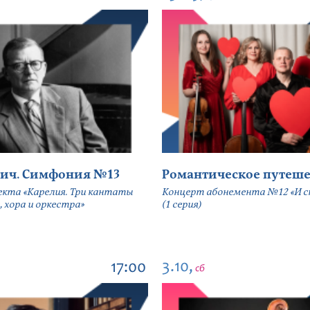
ич. Симфония №13
Романтическое путеше
екта «Карелия. Три кантаты
Концерт абонемента №12 «И сн
, хора и оркестра»
(1 серия)
3.10,
17:00
сб