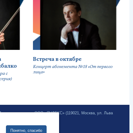
а
Встреча в октябре
ыбалко
Концерт абонемента №18 «От первого
лица»
ра с
серия)
.Метрика» компании ООО «ЯНДЕКС» (119021, Москва, ул. Льва
Разработка сайта:
Понятно, спасибо