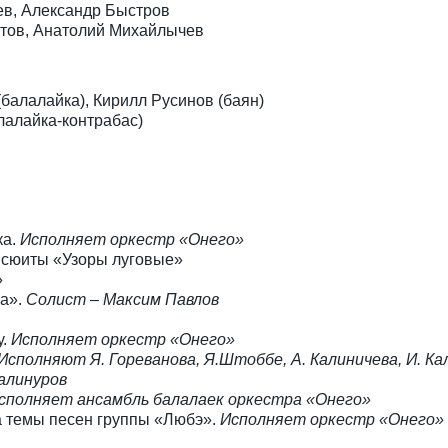
ев, Александр Быстров
тов, Анатолий Михайлычев
балалайка), Кирилл Русинов (баян)
лалайка-контрабас)
ка.
Исполняет оркестр «Онего»
 сюиты «Узоры луговые»
»
а».
Солист – Максим Павлов
у.
Исполняет оркестр «Онего»
Исполняют Я. Гореванова, Я.Штоббе, А. Калиничева, И. Ка
Галинуров
сполняет ансамбль балалаек оркестра «Онего»
а темы песен группы «Любэ».
Исполняет оркестр «Онего»