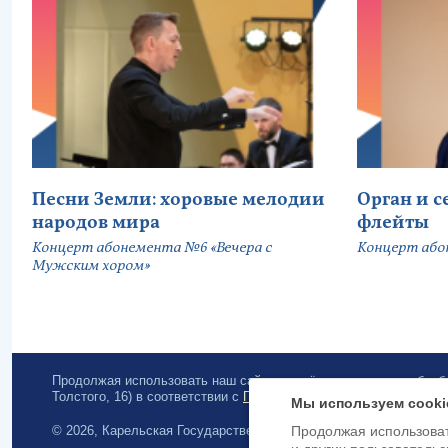
Песни Земли: хоровые мелодии
Орган и 
народов мира
флейты
Концерт абонемента №6 «Вечера с
Концерт або
Мужским хором»
Продолжая использовать наш сайт, вы даёте согласие на обра
Толстого, 16) в соответствии с
Политикой конфиденциальности
.
Мы используем cooki
© 2026, Карельская Государственная филармония
Продолжая использоват