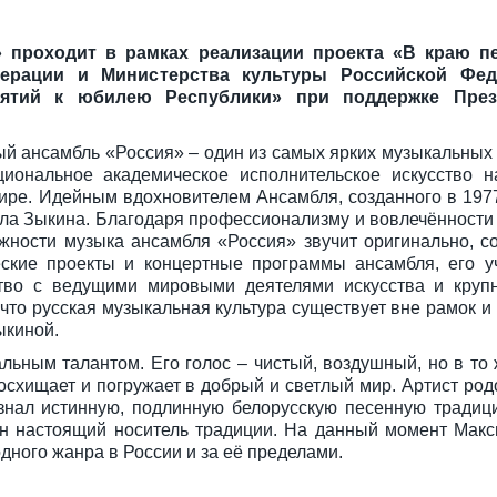
» проходит в рамках
реализации проекта «В краю пе
дерации и Министерства культуры Российской Фед
иятий к юбилею Республики» при поддержке Прези
й ансамбль «Россия» – один из самых ярких музыкальных 
ональное академическое исполнительское искусство н
мире. Идейным вдохновителем Ансамбля, созданного в 1977
ла Зыкина. Благодаря профессионализму и вовлечённости
ности музыка ансамбля «Россия» звучит оригинально, с
еские проекты и концертные программы ансамбля, его у
ство с ведущими мировыми деятелями искусства и кру
 что русская музыкальная культура существует вне рамок и
ыкиной.
ьным талантом. Его голос – чистый, воздушный, но в то 
схищает и погружает в добрый и светлый мир. Артист родо
знал истинную, подлинную белорусскую песенную традиц
 он настоящий носитель традиции. На данный момент Мак
дного жанра в России и за её пределами.