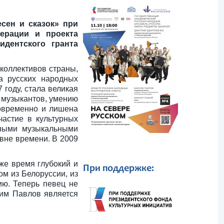
сен и сказок» при
ерации и проекта
дентского гранта
коллективов страны,
а русских народных
 году, стала великая
 музыкантов, умению
овременно и лишена
частие в культурных
пными музыкальными
 вне времени. В 2009
же время глубокий и
При поддержке:
м из Белоруссии, из
ию. Теперь певец не
сим Павлов является