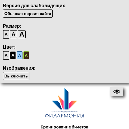
Версия для слабовидящих
Обычная версия сайта
Размер:
A
A
A
Цвет:
A
A
A
A
Изображения:
Выключить
Бронирование билетов