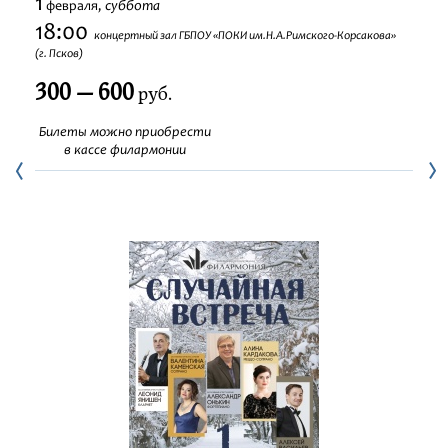
1
суббота
февраля,
Фестивали
18:00
концертный зал ГБПОУ «ПОКИ им.Н.А.Римского-Корсакова»
(г. Псков)
Абонементы
300 — 600
руб.
Новости
Билеты можно приобрести
в кассе филармонии
Контакты