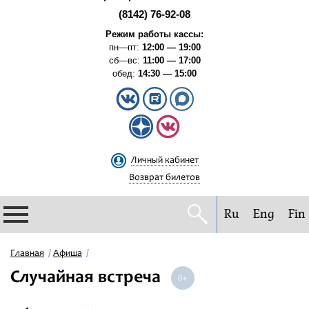
(8142) 76-92-08
Режим работы кассы:
пн—пт:
12:00 — 19:00
сб—вс:
11:00 — 17:00
обед:
14:30 — 15:00
Личный кабинет
Возврат билетов
Ru
Eng
Fin
Филармония
Главная
Афиша
Случайная встреча
Афиша