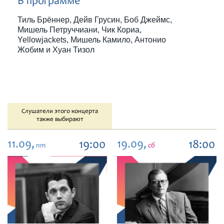
В программе
Тиль Брённер, Дейв Грусин, Боб Джеймс,
Мишель Петруччиани, Чик Кориа,
Yellowjackets, Мишель Камило, Антонио
Жобим и Хуан Тизол
Слушатели этого концерта
также выбирают
11.09,
19.09,
19:00
18:00
пт
сб