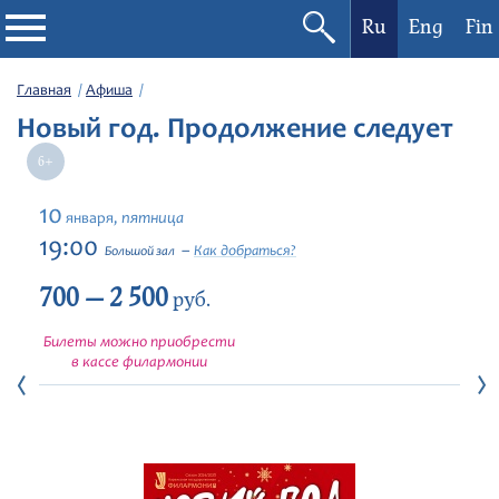
Ru
Eng
Fin
Филармония
Главная
Афиша
Новый год. Продолжение следует
Афиша
Фестивали
10
пятница
января,
19:00
Как добраться?
Большой зал
Абонементы
700 — 2 500
руб.
Новости
Билеты можно приобрести
в кассе филармонии
Контакты