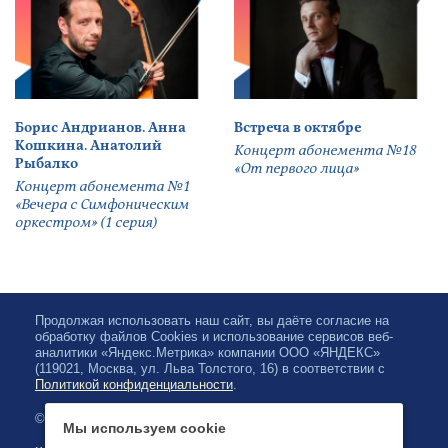
Борис Андрианов. Анна
Встреча в октябре
Кошкина. Анатолий
Концерт абонемента №18
Рыбалко
«От первого лица»
Концерт абонемента №1
«Вечера с Симфоническим
оркестром» (1 серия)
Продолжая использовать наш сайт, вы даёте согласие на
обработку файлов Cookies и использование сервисов веб-
аналитики «Яндекс.Метрика» компании ООО «ЯНДЕКС»
(119021, Москва, ул. Льва Толстого, 16) в соответствии с
Политикой конфиденциальности
.
© 2026, Карельская Государственная филармония
Мы используем cookie