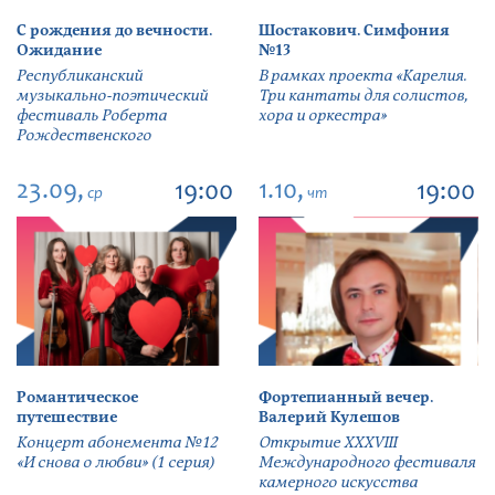
С рождения до вечности.
Шостакович. Симфония
Ожидание
№13
Республиканский
В рамках проекта «Карелия.
музыкально-поэтический
Три кантаты для солистов,
фестиваль Роберта
хора и оркестра»
Рождественского
23.09,
1.10,
19:00
19:00
ср
чт
Романтическое
Фортепианный вечер.
путешествие
Валерий Кулешов
Концерт абонемента №12
Открытие ХХХVIII
«И снова о любви» (1 серия)
Международного фестиваля
камерного искусства