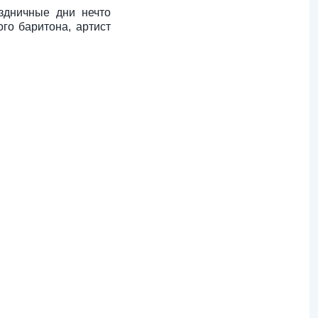
здничные дни нечто
го баритона, артист