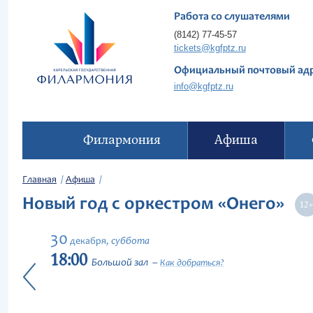
Работа со слушателями
(8142) 77-45-57
tickets@kgfptz.ru
Официальный почтовый ад
info@kgfptz.ru
Филармония
Афиша
Главная
Афиша
Новый год с оркестром «Онего»
30
суббота
декабря,
18:00
Большой зал
Как добраться?