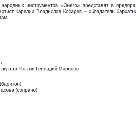
 народных инструментов «Онего» представят в предпра
артист Карелии Владислав Косарев – обладатель бархатно
дам.
р –
искусств России Геннадий Миронов
(баритон)
асова (сопрано)
)