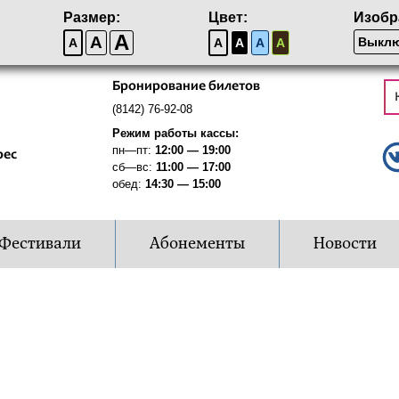
Размер:
Цвет:
Изобр
A
A
Выклю
A
A
A
A
A
Бронирование билетов
(8142) 76-92-08
Режим работы кассы:
пн—пт:
12:00 — 19:00
рес
сб—вс:
11:00 — 17:00
обед:
14:30 — 15:00
Фестивали
Абонементы
Новости