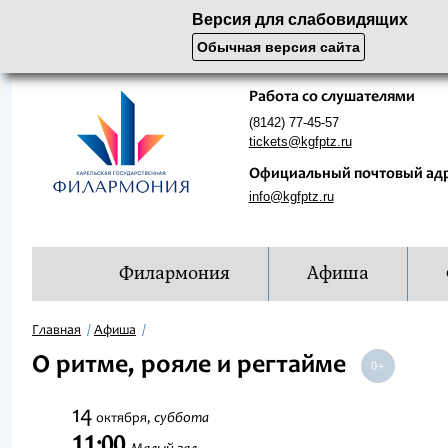
Версия для слабовидящих
Обычная версия сайта
Работа со слушателями
(8142) 77-45-57
tickets@kgfptz.ru
Официальный почтовый ад
info@kgfptz.ru
Филармония
Афиша
Главная
Афиша
О ритме, рояле и регтайме
14
суббота
октября,
11:00