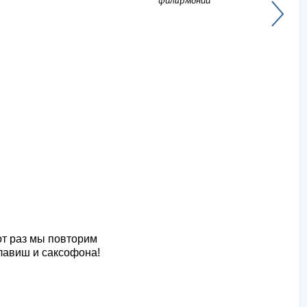
филармонии
от раз мы повторим
лавиш и саксофона!