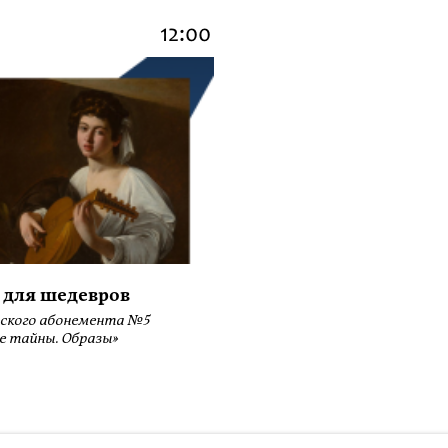
12:00
 для шедевров
ского абонемента №5
е тайны. Образы»
ботку файлов Cookies и использование сервисов веб-аналитики «Яндекс