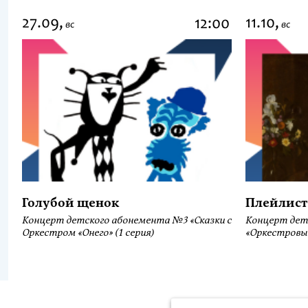
27.09,
11.10,
12:00
вс
вс
Голубой щенок
Плейлист
Концерт детского абонемента №3 «Сказки с
Концерт дет
Оркестром «Онего» (1 серия)
«Оркестровы
Продолжая использовать наш сайт, вы даёте согласие на обра