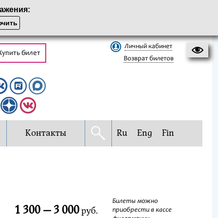
ажения:
чить
Личный кабинет
Купить билет
Возврат билетов
Контакты
Ru
Eng
Fin
Билеты можно
1 300 — 3 000
руб.
приобрести в кассе