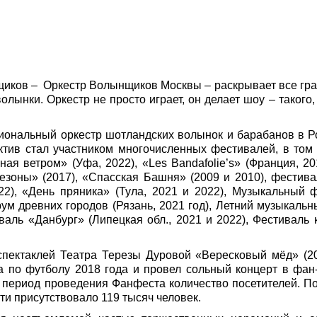
иков – Оркестр Волынщиков Москвы – раскрывает все гра
лынки. Оркестр не просто играет, он делает шоу – такого,
ональный оркестр шотландских волынок и барабанов в Р
ектив стал участником многочисленных фестивалей, в том
ая ветром» (Уфа, 2022), «Les Bandafolie’s» (Франция, 2
зоны» (2017), «Спасская Башня» (2009 и 2010), фестива
2), «День пряника» (Тула, 2021 и 2022), Музыкальный 
ум древних городов (Рязань, 2021 год), Летний музыкаль
иваль «Данбург» (Липецкая обл., 2021 и 2022), Фестиваль
спектаклей Театра Терезы Дуровой «Вересковый мёд» (2
 по футболу 2018 года и провел сольный концерт в фан
ь период проведения Фанфеста количество посетителей. П
и присутствовало 119 тысяч человек.