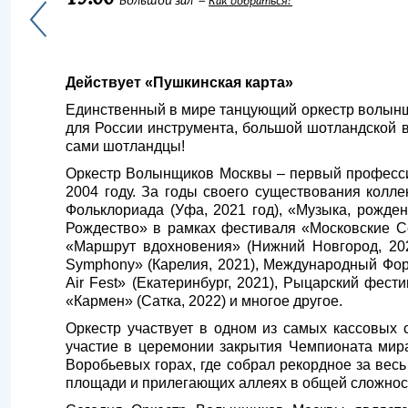
Большой зал
Как добраться?
Действует «Пушкинская карта»
Единственный в мире танцующий оркестр волынщ
для России инструмента, большой шотландской во
сами шотландцы!
Оркестр Волынщиков Москвы – первый професси
2004 году. За годы своего существования колл
Фольклориада (Уфа, 2021 год), «Музыка, рожденн
Рождество» в рамках фестиваля «Московские Се
«Маршрут вдохновения» (Нижний Новгород, 202
Symphony» (Карелия, 2021), Международный Фор
Air Fest» (Екатеринбург, 2021), Рыцарский фест
«Кармен» (Сатка, 2022) и многое другое.
Оркестр участвует в одном из самых кассовых 
участие в церемонии закрытия Чемпионата мира
Воробьевых горах, где собрал рекордное за вес
площади и прилегающих аллеях в общей сложност