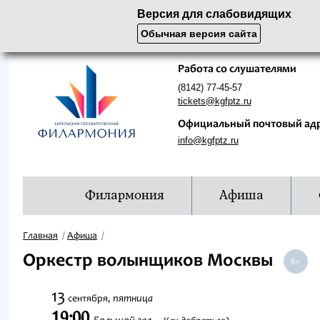
Версия для слабовидящих
Обычная версия сайта
Работа со слушателями
(8142) 77-45-57
tickets@kgfptz.ru
Официальный почтовый ад
info@kgfptz.ru
Филармония
Афиша
Главная
Афиша
Оркестр волынщиков Москвы
13
пятница
сентября,
19:00