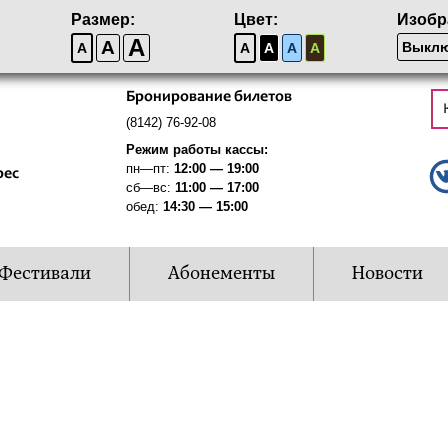
Размер:
Цвет:
Изобр
A
A
Выклю
A
A
A
A
A
Бронирование билетов
(8142) 76-92-08
Режим работы кассы:
пн—пт:
12:00 — 19:00
рес
сб—вс:
11:00 — 17:00
обед:
14:30 — 15:00
Фестивали
Абонементы
Новости